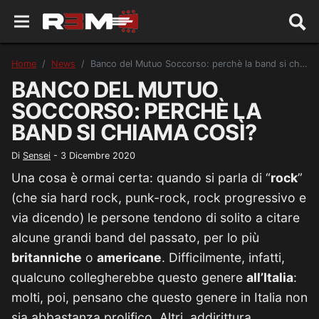
Home
News
Banco del Mutuo Soccorso: perchè la band si chiama così?
BANCO DEL MUTUO
SOCCORSO: PERCHÈ LA
BAND SI CHIAMA COSÌ?
Di
Sensei
-
3 Dicembre 2020
Una cosa è ormai certa: quando si parla di “
rock
”
(che sia hard rock, punk-rock, rock progressivo e
via dicendo) le persone tendono di solito a citare
alcune grandi band del passato, per lo più
britanniche
o
americane
. Difficilmente, infatti,
qualcuno collegherebbe questo genere
all’Italia
:
molti, poi, pensano che questo genere in Italia non
sia abbastanza prolifico. Altri, addirittura,