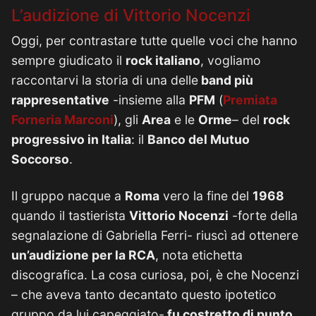
L’audizione di Vittorio Nocenzi
Oggi, per contrastare tutte quelle voci che hanno
sempre giudicato il
rock italiano
, vogliamo
raccontarvi la storia di una delle
band più
rappresentative
-insieme alla
PFM
(
Premiata
Forneria Marconi
), gli
Area
e le
Orme
– del
rock
progressivo in Italia
: il
Banco del Mutuo
Soccorso
.
Il gruppo nacque a
Roma
vero la fine del
1968
quando il tastierista
Vittorio Nocenzi
-forte della
segnalazione di Gabriella Ferri- riuscì ad ottenere
un’audizione per la RCA
, nota etichetta
discografica. La cosa curiosa, poi, è che Nocenzi
– che aveva tanto decantato questo ipotetico
gruppo da lui capeggiato-
fu costretto di punto