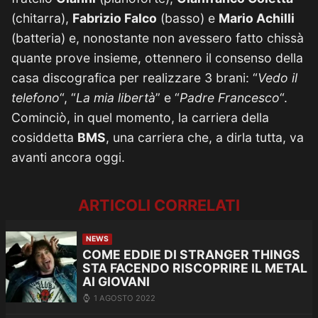
(chitarra),
Fabrizio Falco
(basso) e
Mario Achilli
(batteria) e, nonostante non avessero fatto chissà
quante prove insieme, ottennero il consenso della
casa discografica per realizzare 3 brani: “
Vedo il
telefono
“, “
La mia libertà
” e “
Padre Francesco
“.
Cominciò, in quel momento, la carriera della
cosiddetta
BMS
, una carriera che, a dirla tutta, va
avanti ancora oggi.
ARTICOLI CORRELATI
NEWS
COME EDDIE DI STRANGER THINGS
STA FACENDO RISCOPRIRE IL METAL
AI GIOVANI
1 AGOSTO 2022