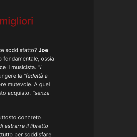
migliori
te soddisfatto?
Joe
o fondamentale, ossia
ce il musicista.
“I
iungere la
“fedeltà a
ore mutevole. A quel
nato acquisto,
“senza
uttosto concreto.
estrarre il libretto
ttutto per soddisfare