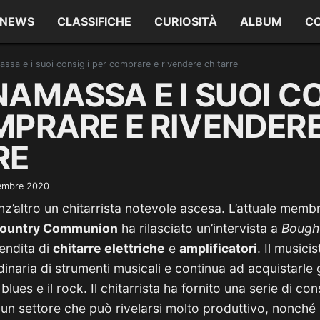
NEWS
CLASSIFICHE
CURIOSITÀ
ALBUM
C
ssa e i suoi consigli per comprare e rivendere chitarre
AMASSA E I SUOI CO
MPRARE E RIVENDER
RE
embre 2020
z’altro un chitarrista notevole ascesa. L’attuale memb
Country Communion
ha rilasciato un’intervista a
Bought
vendita di
chitarre elettriche
e
amplificatori
. Il musici
dinaria di strumenti musicali e continua ad acquistarle
blues e il rock. Il chitarrista ha fornito una serie di cons
 un settore che può rivelarsi molto produttivo, nonché