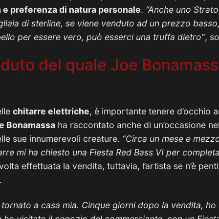
 e preferenza di natura personale
.
“Anche uno Strat
igliaia di sterline, se viene venduto ad un prezzo basso
ello per essere vero, può esserci una truffa dietro”
, s
nduto del quale Joe Bonamassa
elle
chitarre elettriche
, è importante tenere d’occhio a
e Bonamassa
ha raccontato anche di un’occasione nell
lle sue innumerevoli creature.
“Circa un mese e mezzo
rre mi ha chiesto una Fiesta Red Bass VI per completar
volta effettuata la vendita, tuttavia, l’artista se n’è pen
.
 è tornato a casa mia. Cinque giorni dopo la vendita, h
 ho visitato il negozio del commerciante, con un Fiesta