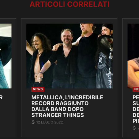
ARTICOLI CORRELATI
NEWS
N
R
METALLICA, L’INCREDIBILE
P
RECORD RAGGIUNTO
SU
DALLA BAND DOPO
DE
STRANGER THINGS
D
PI
12 LUGLIO 2022