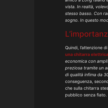
vista. In realtà, vol
stesso basso. Con ram
sogno. In questo mod
L’importanza
Quindi, l’attenzione d
una
chitarra elettric
economica con amplifi
preziosa tramite un am
di qualità infima da 3
conseguenza, secondo 
che sulla chitarra ste
pubblico senza fiato.