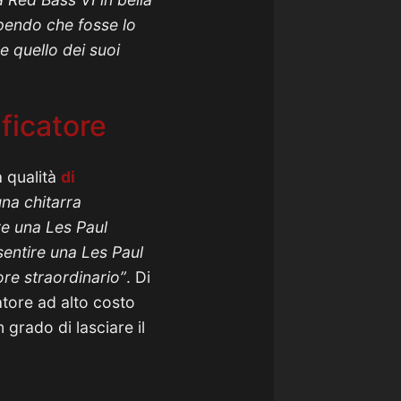
apendo che fosse lo
e quello dei suoi
ificatore
a qualità
di
una chitarra
re una Les Paul
sentire una Les Paul
ore straordinario”
. Di
atore ad alto costo
 grado di lasciare il