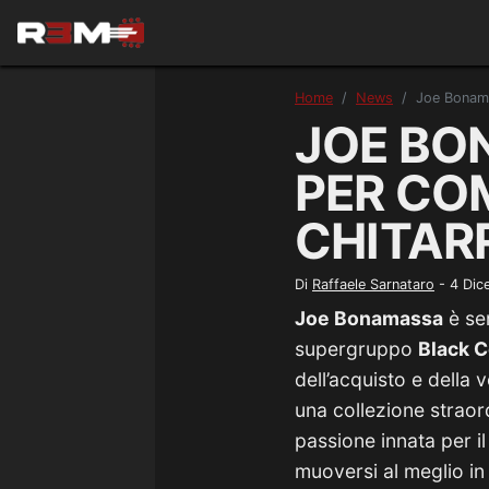
Home
News
Joe Bonama
JOE BON
PER CO
CHITAR
Di
Raffaele Sarnataro
-
4 Dic
Joe Bonamassa
è sen
supergruppo
Black 
dell’acquisto e della 
una collezione straor
passione innata per il 
muoversi al meglio in