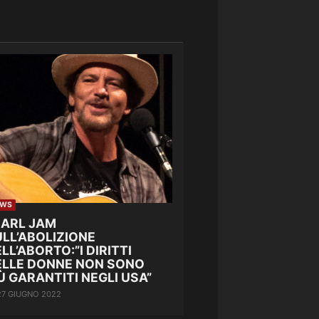
EWS
EARL JAM
LL’ABOLIZIONE
LL’ABORTO:”I DIRITTI
ELLE DONNE NON SONO
Ù GARANTITI NEGLI USA”
27 GIUGNO 2022