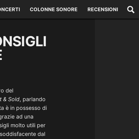
ONCERTI
COLONNE SONORE
RECENSIONI
NSIGLI
E
ro del
 & Sold
, parlando
sta è in possesso di
 grazie ad una
igli molto utili per
 soddisfacente dal