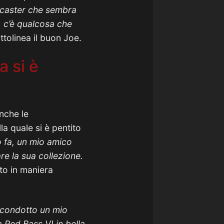
ocaster che sembra
, c’è qualcosa che
ottolinea il buon Joe.
 si è
nche le
a quale si è pentito
 fa, un mio amico
e la sua collezione.
tito in maniera
o condotto un mio
 Red Bass VI in bella