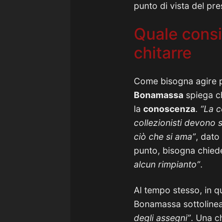
punto di vista del pre
Quale consig
chitarre
Come bisogna agire 
Bonamassa
spiega c
la
conoscenza
.
“La c
collezionisti devono
ciò che si ama”
, dato
punto, bisogna chiede
alcun rimpianto”
.
Al tempo stesso, in q
Bonamassa sottolinea
degli assegni”
. Una c