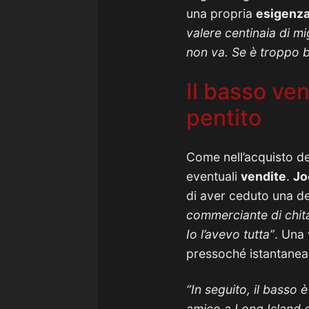
una propria
esigenza
valere centinaia di m
non va. Se è troppo b
Il basso ve
pentito
Come nell’acquisto d
eventuali
vendite
.
Jo
di aver ceduto una de
commerciante di chita
Io l’avevo tutta”
. Una 
pressoché istantanea
“In seguito, il basso
amico a Long Island e