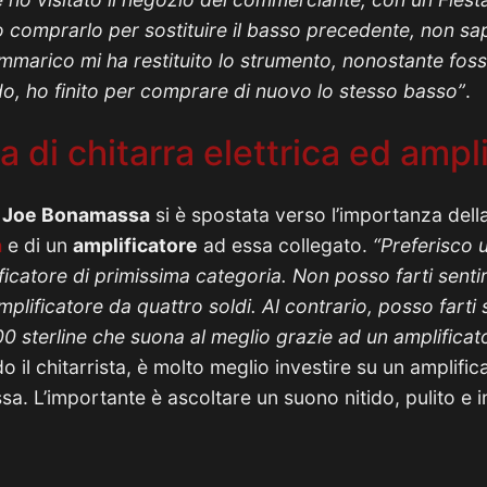
evo comprarlo per sostituire il basso precedente, non s
marico mi ha restituito lo strumento, nonostante foss
o, ho finito per comprare di nuovo lo stesso basso”
.
 di chitarra elettrica ed ampl
i
Joe Bonamassa
si è spostata verso l’importanza dell
a
e di un
amplificatore
ad essa collegato.
“Preferisco 
catore di primissima categoria. Non posso farti senti
plificatore da quattro soldi. Al contrario, posso farti 
00 sterline che suona al meglio grazie ad un amplificat
il chitarrista, è molto meglio investire su un amplific
ssa. L’importante è ascoltare un suono nitido, pulito e in