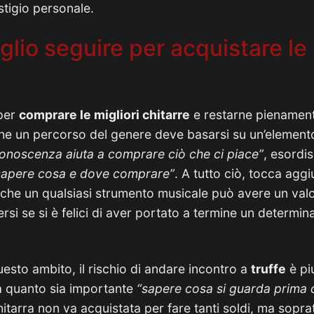
stigio personale.
lio seguire per acquistare le 
per
comprare le migliori chitarre
e restarne pienamen
he un percorso del genere deve basarsi su un’element
onoscenza aiuta a comprare ciò che ci piace”
, esordis
 sapere cosa e dove comprare”
. A tutto ciò, tocca agg
 che un qualsiasi strumento musicale può avere un val
rsi se si è felici di aver portato a termine un determi
uesto ambito, il rischio di andare incontro a
truffe
è pi
 quanto sia importante
“sapere cosa si guarda prima di 
hitarra non va acquistata per fare tanti soldi, ma sopra