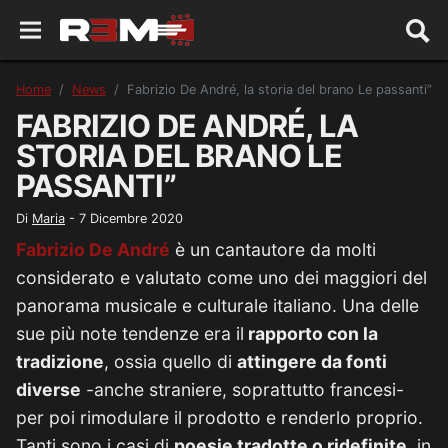
Home
News
Fabrizio De André, la storia del brano Le passanti”
FABRIZIO DE ANDRÉ, LA
STORIA DEL BRANO LE
PASSANTI”
Di
Maria
-
7 Dicembre 2020
Fabrizio De André
è un cantautore da molti
considerato e valutato come uno dei maggiori del
panorama musicale e culturale italiano. Una delle
sue più note tendenze era il
rapporto con la
tradizione
, ossia quello di
attingere da fonti
diverse
-anche straniere, soprattutto francesi-
per poi rimodulare il prodotto e renderlo proprio.
Tanti sono i casi di
poesie tradotte o ridefinite
, in