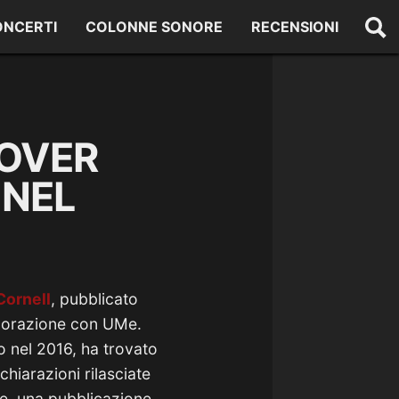
ONCERTI
COLONNE SONORE
RECENSIONI
COVER
 NEL
Cornell
, pubblicato
aborazione con UMe.
to nel 2016, ha trovato
hiarazioni rilasciate
te, una pubblicazione