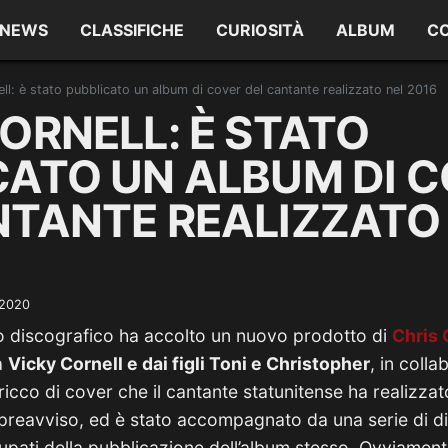
NEWS
CLASSIFICHE
CURIOSITÀ
ALBUM
C
ll: è stato pubblicato un album di cover del cantante realizzato nel 2016
ORNELL: È STATO
CATO UN ALBUM DI 
NTANTE REALIZZATO
 2020
to discografico ha accolto un nuovo prodotto di
Chris 
a
Vicky Cornell e dai figli Toni e Christopher
, in coll
ricco di cover che il cantante statunitense ha realizza
reavviso, ed è stato accompagnato da una serie di dic
upati della pubblicazione dell’album stesso. Ovviamen