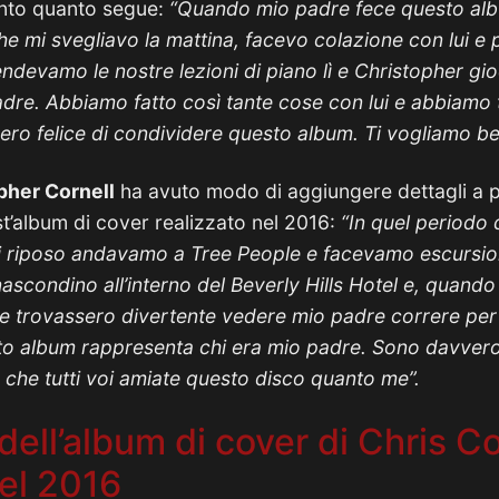
unto quanto segue:
“Quando mio padre fece questo alb
he mi svegliavo la mattina, facevo colazione con lui 
endevamo le nostre lezioni di piano lì e Christopher gi
re. Abbiamo fatto così tante cose con lui e abbiamo t
vero felice di condividere questo album. Ti vogliamo b
pher Cornell
ha avuto modo di aggiungere dettagli a p
t’album di cover realizzato nel 2016:
“In quel periodo
 di riposo andavamo a Tree People e facevamo escursioni
condino all’interno del Beverly Hills Hotel e, quando 
e trovassero divertente vedere mio padre correre per 
to album rappresenta chi era mio padre. Sono davvero 
 che tutti voi amiate questo disco quanto me”.
 dell’album di cover di Chris Co
nel 2016