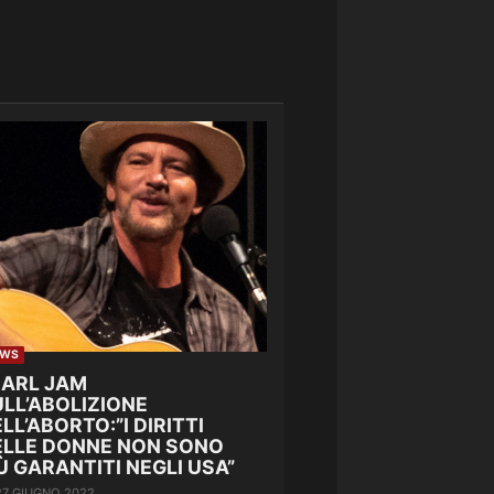
EWS
EARL JAM
LL’ABOLIZIONE
LL’ABORTO:”I DIRITTI
ELLE DONNE NON SONO
Ù GARANTITI NEGLI USA”
27 GIUGNO 2022