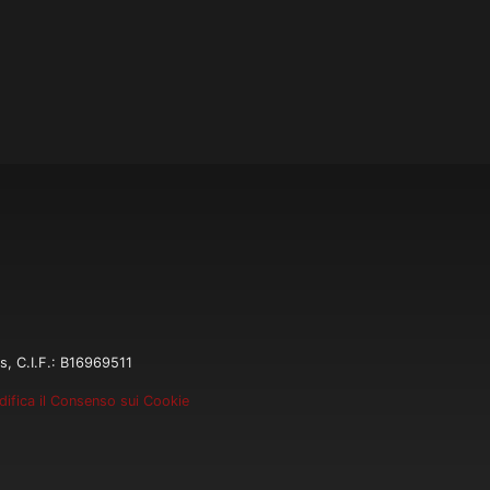
s, C.I.F.: B16969511
ifica il Consenso sui Cookie