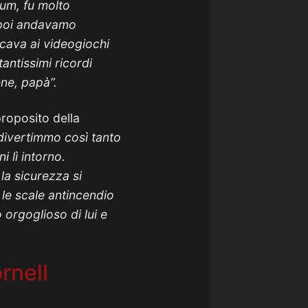
um, fu molto
e poi andavamo
ocava ai videogiochi
antissimi ricordi
ene, papà”.
roposito della
 divertimmo così tanto
 lì intorno.
la sicurezza si
le scale antincendio
orgoglioso di lui e
rnell