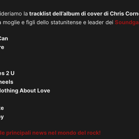
ideriamo la
tracklist dell’album di cover di Chris Corn
moglie e figli dello statunitense e leader dei
Soundga
 Can
re
es 2 U
heels
Nothing About Love
te
by
le principali news nel mondo del rock!