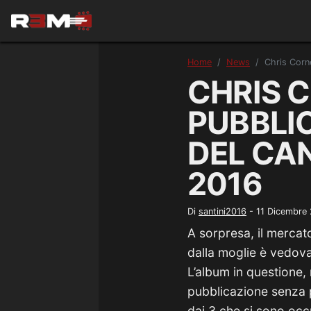
Home
News
Chris Corne
CHRIS C
PUBBLI
DEL CA
2016
Di
santini2016
-
11 Dicembre
A sorpresa, il merca
dalla moglie è vedov
L’album in questione, 
pubblicazione senza p
dai 3 che si sono occ