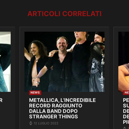
ARTICOLI CORRELATI
NEWS
N
R
METALLICA, L’INCREDIBILE
P
RECORD RAGGIUNTO
SU
DALLA BAND DOPO
DE
STRANGER THINGS
D
PI
12 LUGLIO 2022