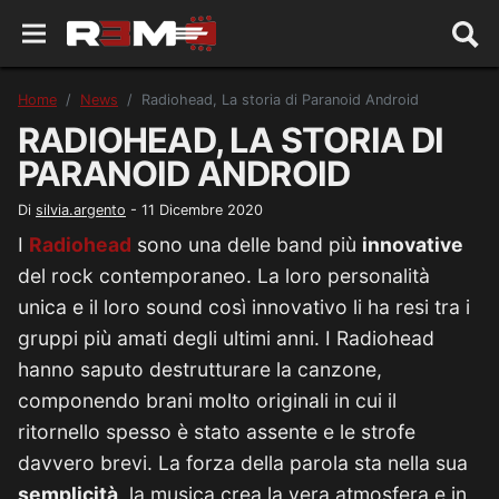
Home
News
Radiohead, La storia di Paranoid Android
RADIOHEAD, LA STORIA DI
PARANOID ANDROID
Di
silvia.argento
-
11 Dicembre 2020
I
Radiohead
sono una delle band più
innovative
del rock contemporaneo. La loro personalità
unica e il loro sound così innovativo li ha resi tra i
gruppi più amati degli ultimi anni. I Radiohead
hanno saputo destrutturare la canzone,
componendo brani molto originali in cui il
ritornello spesso è stato assente e le strofe
davvero brevi. La forza della parola sta nella sua
semplicità,
la musica crea la vera atmosfera e in