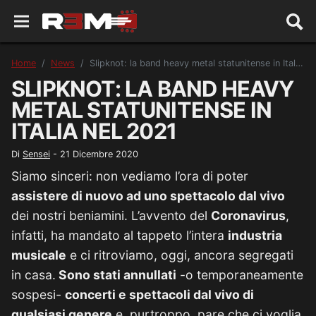
Home
News
Slipknot: la band heavy metal statunitense in Italia nel 2021
SLIPKNOT: LA BAND HEAVY
METAL STATUNITENSE IN
ITALIA NEL 2021
Di
Sensei
-
21 Dicembre 2020
Siamo sinceri: non vediamo l’ora di poter
assistere di nuovo ad uno spettacolo dal vivo
dei nostri beniamini. L’avvento del
Coronavirus
,
infatti, ha mandato al tappeto l’intera
industria
musicale
e ci ritroviamo, oggi, ancora segregati
in casa.
Sono stati annullati
-o temporaneamente
sospesi-
concerti e spettacoli dal vivo di
qualsiasi genere
e, purtroppo, pare che ci voglia