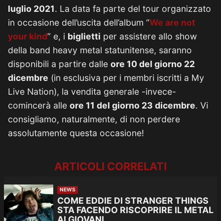
luglio 2021
. La data fa parte del tour organizzato
in occasione dell’uscita dell’album “
We are not
your kind
” e, i
biglietti
per assistere allo show
della band heavy metal statunitense, saranno
disponibili a partire dalle
ore 10 del giorno 22
dicembre
(in esclusiva per i membri iscritti a My
Live Nation), la vendita generale -invece-
comincerà alle
ore 11 del giorno 23 dicembre
. Vi
consigliamo, naturalmente, di non perdere
assolutamente questa occasione!
ARTICOLI CORRELATI
NEWS
COME EDDIE DI STRANGER THINGS
STA FACENDO RISCOPRIRE IL METAL
AI GIOVANI