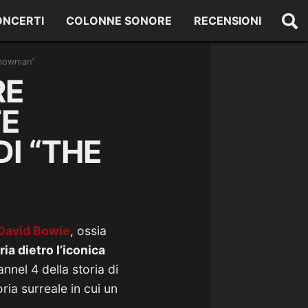
ONCERTI
COLONNE SONORE
RECENSIONI
 Snowman”
RE
E
DI “THE
David Bowie
, ossia
a dietro l’iconica
nel 4 della storia di
ria surreale in cui un