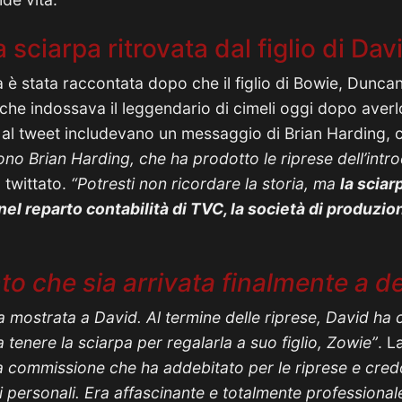
a sciarpa ritrovata dal figlio di Da
a è stata raccontata dopo che il figlio di Bowie, Dunca
 che indossava il leggendario di cimeli oggi dopo averl
 al tweet includevano un messaggio di Brian Harding, 
no Brian Harding, che ha prodotto le riprese dell’intr
a twittato.
“Potresti non ricordare la storia, ma
la sciar
nel reparto contabilità di TVC, la società di produzio
o che sia arrivata finalmente a d
ha mostrata a David. Al termine delle riprese, David ha
 tenere la sciarpa per regalarla a suo figlio, Zowie”
. L
ca commissione che ha addebitato per le riprese e cred
vi personali. Era affascinante e totalmente professional