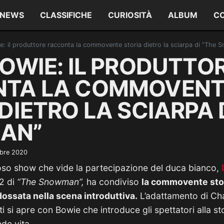
NEWS
CLASSIFICHE
CURIOSITÀ
ALBUM
C
e: il produttore racconta la commovente storia dietro la sciarpa di “The
OWIE: IL PRODUTTO
NTA LA COMMOVENT
DIETRO LA SCIARPA 
AN”
bre 2020
moso show che vide la partecipazione del duca bianco,
82 di
“The Snowman”,
ha condiviso
la commovente stori
dossata nella scena introduttiva.
L’adattamento di Chan
 si apre con Bowie che introduce gli spettatori alla sto
de vita.