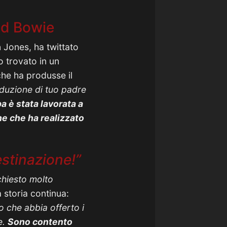
vid Bowie
n Jones, ha twittato
o trovato in un
che ha produsse il
oduzione di tuo padre
pa è stata lavorata a
ne che ha realizzato
estinazione!”
 chiesto molto
a storia continua:
o che abbia offerto i
e.
Sono contento