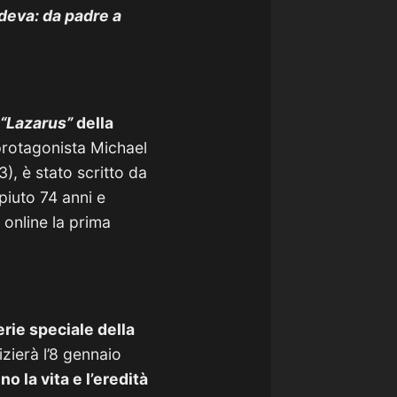
ndeva: da padre a
“Lazarus”
della
protagonista Michael
), è stato scritto da
iuto 74 anni e
 online la prima
rie speciale della
zierà l’8 gennaio
o la vita e l’eredità