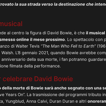
 trovato la sua strada verso la destinazione che inte
musical
ede al centro la figura di David Bowie, è che
il musical
asmesso online il mese prossimo
. Lo spettacolo con 
omanzo di Walter Tevis
“The Man Who Fell to Earth”
(1963
 Walsh. L’8 gennaio 2021, quando Bowie avrebbe comp
o anniversario della sua morte, i fan potranno guardare
sione filmata della performance.
r celebrare David Bowie
io della morte di Bowie sarà anche segnato con una se
ive Years On”. La trasmissione dei programmi tributo ini
ta, Yungblud, Anna Calvi, Duran Duran e altri
onorerann