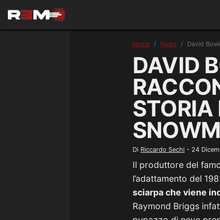
Home
News
David Bowi
DAVID B
RACCO
STORIA 
SNOWM
Di
Riccardo Sechi
-
24 Dicem
Il produttore del fa
l’adattamento del 19
sciarpa che viene in
Raymond Briggs infatti
pupazzo di neve pren