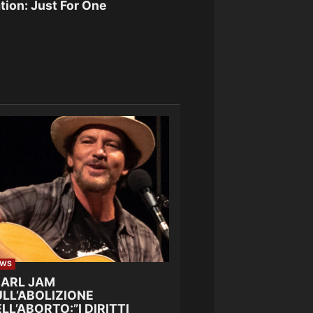
tion: Just For One
EWS
EARL JAM
LL’ABOLIZIONE
LL’ABORTO:”I DIRITTI