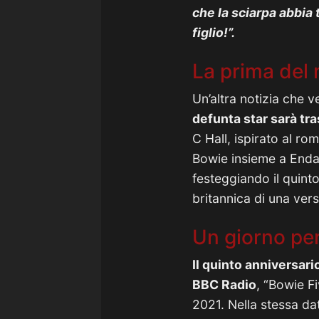
che la sciarpa abbia
figlio!”.
La prima del 
Un’altra notizia che v
defunta star sarà tr
C Hall, ispirato al r
Bowie insieme a Enda
festeggiando il quint
britannica di una ver
Un giorno pe
Il quinto anniversar
BBC Radio
, “Bowie F
2021. Nella stessa da