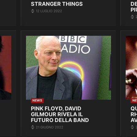
STRANGER THINGS
D
PI
12 LUGLIO 2022
NEWS
N
PINK FLOYD, DAVID
Q
GILMOUR RIVELA IL
R
FUTURO DELLA BAND
A
21 GIUGNO 2022