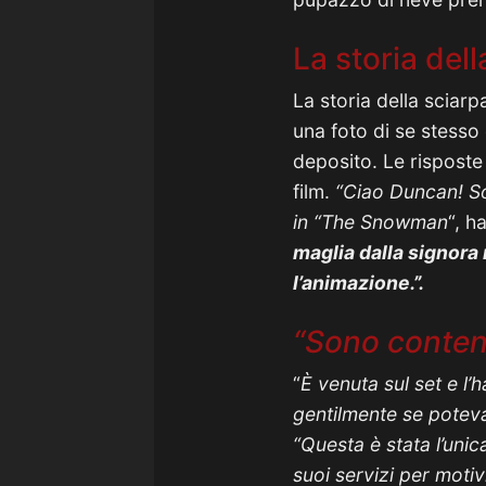
La storia dell
La storia della sciarp
una foto di se stesso
deposito. Le risposte
film.
“Ciao Duncan! So
in “The Snowman
“, h
maglia dalla signora 
l’animazione.”.
“Sono content
“
È venuta sul set e l’
gentilmente se poteva
“Questa è stata l’uni
suoi servizi per moti