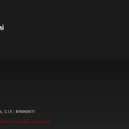
hi
s, C.I.F.: B16969511
ifica il Consenso sui Cookie