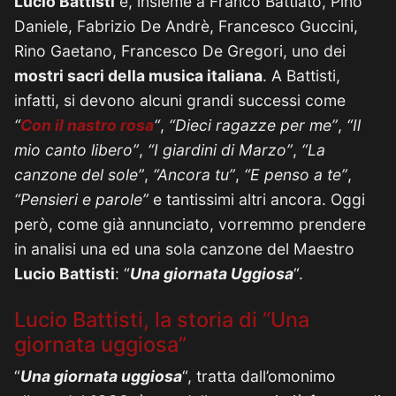
Lucio Battisti
è, insieme a Franco Battiato, Pino
Daniele, Fabrizio De Andrè, Francesco Guccini,
Rino Gaetano, Francesco De Gregori, uno dei
mostri sacri della musica italiana
. A Battisti,
infatti, si devono alcuni grandi successi come
“
Con il nastro rosa
“
,
“Dieci ragazze per me”
,
“Il
mio canto libero”
,
“I giardini di Marzo”
,
“La
canzone del sole”
,
“Ancora tu”
,
“E penso a te”
,
“Pensieri e parole”
e tantissimi altri ancora. Oggi
però, come già annunciato, vorremmo prendere
in analisi una ed una sola canzone del Maestro
Lucio Battisti
: “
Una giornata Uggiosa
“.
Lucio Battisti, la storia di “Una
giornata uggiosa”
“
Una giornata uggiosa
“, tratta dall’omonimo