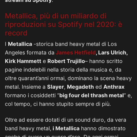
Metallica, più di un miliardo di
riproduzioni su Spotify nel 2020: è
record
I
Metallica
-storica band heavy metal di Los
Angeles formata da
James Hetfield
, Lars Ulrich,
Kirk Hammett
e
Robert Trujillo
– hanno scritto
pagine indelebili nella storia della musica e, da
oltre quarant’anni ormai, dominano la scena heavy
metal. Insieme a
Slayer
,
Megadeth
ed
Anthrax
formano i cosiddetti “
big four del thrash metal
” e,
col tempo, ci hanno stupito sempre di più.
Oltre ad essere dotati di un sound duro, da vera
band heavy metal,
i Metallica
hanno dimostrato
anche di avere un cuore d’oro. Da anni ormai,