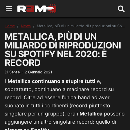
Home
News
Metallica, più di un miliardo di riproduzioni su Spotify nel 2020: è record
METALLICA, PIÙ DI UN
MILIARDO DI RIPRODUZIONI
SU SPOTIFY NEL 2020: È
RECORD
Di
Sensei
-
2 Gennaio 2021
I
Metallica
continuano a stupire tutti
e,
soprattutto, continuano a macinare record su
record. Oltre ad essere l’unica band ad aver
suonato in tutti i continenti (record piuttosto
singolare per un gruppo), ora i
Metallica
possono
aggiungere un altro singolare record: quello di
stream su Spotify
.