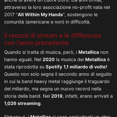
attraverso la loro associazione no-profit nata nel
2017 “
All Within My Hands
“, sostengono le
comunità (americane e non) in difficoltà.
Il record di stream e le differenze
con l’anno precedente
Quando si tratta di musica, però, i
Metallica
non
hanno eguali. Nel
2020
la musica dei
Metallica
è
stata riprodotta su
Spotify
1,1 miliardo di volte!
Questo non solo segna il secondo anno di seguito
in cui la band heavy metal raggiunge il traguardo
del miliardo, ma segna un nuovo record nella
storia della band. Nel
2019
, infatti, erano arrivati a
1,026 streaming
.
Ebbene si, i
Metallica
si sono aggiudicati un altro