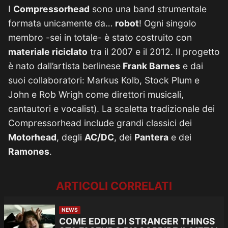
I
Compressorhead
sono una band strumentale
formata unicamente da…
robot
! Ogni singolo
membro -sei in totale- è stato costruito con
materiale riciclato
tra il 2007 e il 2012. Il progetto
è nato dall’artista berlinese
Frank Barnes
e dai
suoi collaboratori: Markus Kolb, Stock Plum e
John e Rob Wrigh come direttori musicali,
cantautori e vocalist). La scaletta tradizionale dei
Compressorhead include grandi classici dei
Motorhead
, degli
AC/DC
, dei
Pantera
e dei
Ramones
.
ARTICOLI CORRELATI
NEWS
COME EDDIE DI STRANGER THINGS