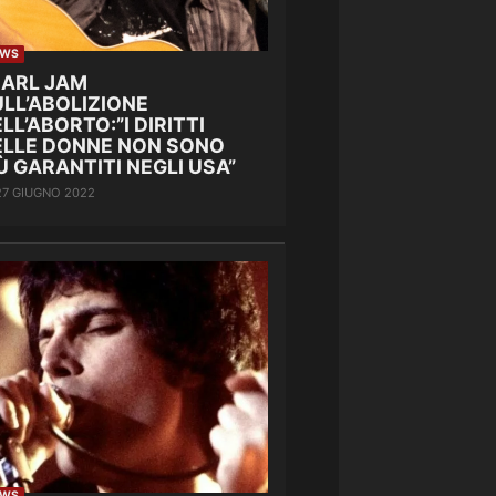
EWS
EARL JAM
LL’ABOLIZIONE
LL’ABORTO:”I DIRITTI
ELLE DONNE NON SONO
Ù GARANTITI NEGLI USA”
27 GIUGNO 2022
EWS