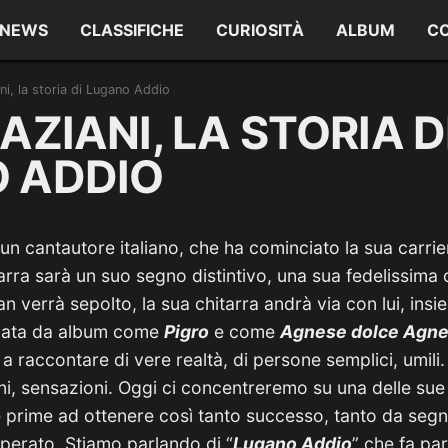
NEWS
CLASSIFICHE
CURIOSITÀ
ALBUM
C
ni, la storia di Lugano Addio
AZIANI, LA STORIA D
 ADDIO
un cantautore italiano, che ha cominciato la sua carrie
tarra sarà un suo segno distintivo, una sua fedelissim
 verrà sepolto, la sua chitarra andrà via con lui, insi
gnata da album come
Pigro
e come
Agnese dolce Agne
 a raccontare di vere realtà, di persone semplici, umili
ni, sensazioni. Oggi ci concentreremo su una delle sue
 prime ad ottenere così tanto successo, tanto da segn
operato. Stiamo parlando di “
Lugano Addio
” che fa par