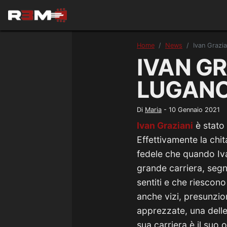
Home
News
Ivan Grazia
IVAN GR
LUGANO
Di
Maria
-
10 Gennaio 2021
Ivan Graziani
è stato 
Effettivamente la chi
fedele che quando Ivan
grande carriera, se
sentiti e che riescono
anche vizi, presunzio
apprezzate, una delle
sua carriera è il suo 