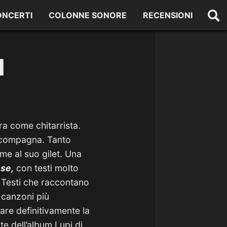
ONCERTI
COLONNE SONORE
RECENSIONI
I
ra come chitarrista.
a compagna. Tanto
eme al suo gilet. Una
se,
con testi molto
. Testi che raccontano
 canzoni più
are definitivamente la
te dell’album Lupi di