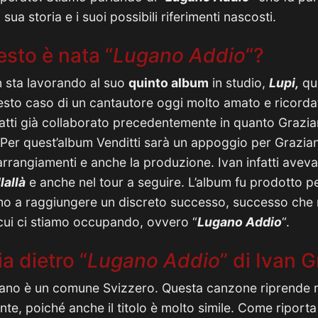
sua storia e i suoi possibili riferimenti nascosti.
esto è nata “
Lugano Addio
“?
 sta lavorando al suo
quinto album
in studio,
Lupi,
qu
uesto caso di un cantautore oggi molto amato e ricord
atti già collaborato precedentemente in quanto Grazia
Per quest’album Venditti sarà un appoggio per Graziani
i arrangiamenti e anche la produzione. Ivan infatti ave
lallà
e anche nel tour a seguire. L’album fu prodotto pe
rimo a raggiungere un discreto successo, successo che
i cui ci stiamo occupando, ovvero “
Lugano Addio
“.
ia dietro “
Lugano Addio
” di Ivan 
no è un comune Svizzero. Questa canzone riprende 
nte, poiché anche il titolo è molto simile. Come riport