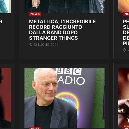
NEWS
N
R
METALLICA, L’INCREDIBILE
P
RECORD RAGGIUNTO
SU
DALLA BAND DOPO
DE
STRANGER THINGS
D
PI
12 LUGLIO 2022
NEWS
N