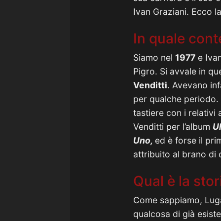
Ivan Graziani. Ecco la 
In quale cont
Siamo nel
1977
e Ivan
Pigro. Si avvale in q
Venditti
. Avevano inf
per qualche periodo. 
tastiere con i relativ
Venditti per l’album
Ul
Uno,
ed è forse il p
attribuito al brano d
Qual è la stor
Come sappiamo, Luga
qualcosa di già esiste