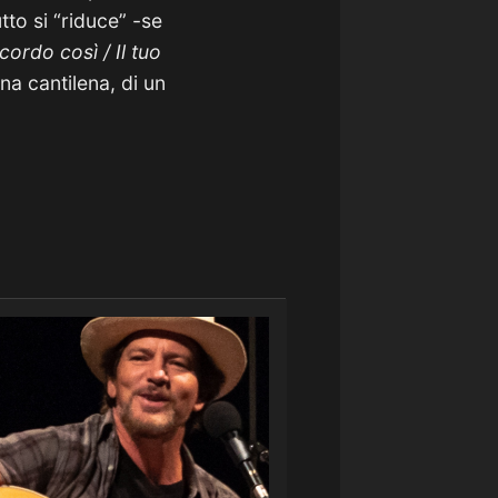
utto si “riduce” -se
icordo così / Il tuo
una cantilena, di un