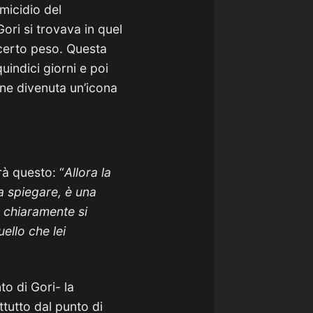
micidio del
ri si trovava in quel
 certo peso. Questa
uindici giorni e poi
ne divenuta un’icona
rà questo: “
Allora la
 spiegare, è una
 chiaramente si
ello che lei
o di Gori- la
ttutto dal punto di