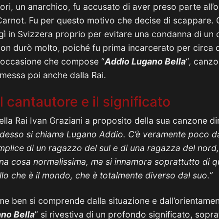
ori, un anarchico, fu accusato di aver preso parte all’o
arnot. Fu per questo motivo che decise di scappare. Go
uggì in Svizzera proprio per evitare una condanna di un
non durò molto, poiché fu prima incarcerato per circa q
a occasione che compose “
Addio Lugano Bella
“, canzo
smessa poi anche dalla Rai.
l cantautore e il significato
lla Rai Ivan Graziani a proposito della sua canzone di
desso si chiama Lugano Addio. C’è veramente poco da
plice di un ragazzo del sul e di una ragazza del nord,
na cosa normalissima, ma si innamora soprattutto di qu
lo che è il mondo, che è totalmente diverso dal suo.”
e ben si comprende dalla situazione e dall’orientament
no Bella
” si rivestiva di un profondo significato, sopra