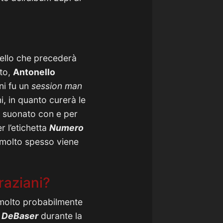
ello che precederà
ato,
Antonello
ni fu un
session man
, in quanto curerà le
va suonato con e per
r l’etichetta
Numero
 molto spesso viene
Graziani?
molto probabilmente
a
DeBaser
durante la