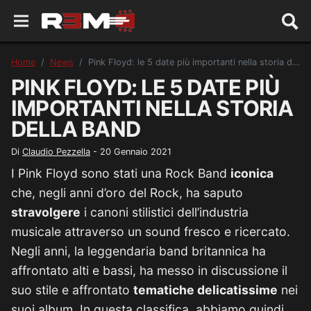
Home
News
Pink Floyd: le 5 date più importanti nella storia della band
PINK FLOYD: LE 5 DATE PIÙ
IMPORTANTI NELLA STORIA
DELLA BAND
Di
Claudio Pezzella
-
20 Gennaio 2021
I Pink Floyd sono stati una Rock Band
iconica
che, negli anni d’oro del Rock, ha saputo
stravolgere
i canoni stilistici dell’industria
musicale attraverso un sound fresco e ricercato.
Negli anni, la leggendaria band britannica ha
affrontato alti e bassi, ha messo in discussione il
suo stile e affrontato
tematiche delicatissime
nei
suoi album. In questa classifica, abbiamo quindi