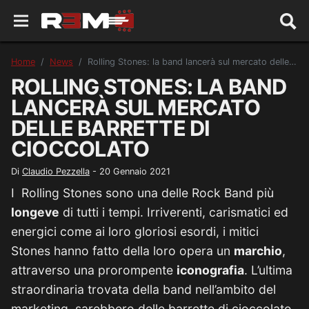
Home
News
Rolling Stones: la band lancerà sul mercato delle barrette di cioccolato
ROLLING STONES: LA BAND
LANCERÀ SUL MERCATO
DELLE BARRETTE DI
CIOCCOLATO
Di
Claudio Pezzella
-
20 Gennaio 2021
I Rolling Stones sono una delle Rock Band più
longeve
di tutti i tempi. Irriverenti, carismatici ed
energici come ai loro gloriosi esordi, i mitici
Stones hanno fatto della loro opera un
marchio
,
attraverso una prorompente
iconografia
. L’ultima
straordinaria trovata della band nell’ambito del
marketing, sarebbero delle barrette di cioccolato