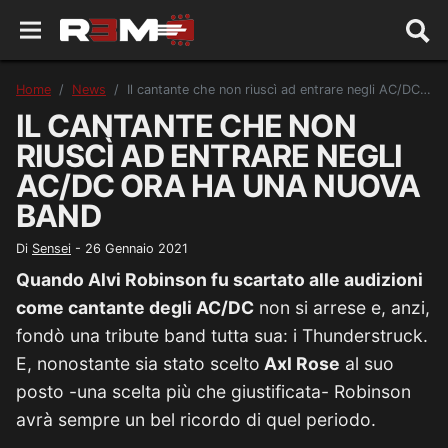
Home
News
Il cantante che non riuscì ad entrare negli AC/DC ora ha una nuova band
IL CANTANTE CHE NON
RIUSCÌ AD ENTRARE NEGLI
AC/DC ORA HA UNA NUOVA
BAND
Di
Sensei
-
26 Gennaio 2021
Quando Alvi Robinson fu scartato alle audizioni
come cantante degli AC/DC
non si arrese e, anzi,
fondò una tribute band tutta sua: i Thunderstruck.
E, nonostante sia stato scelto
Axl Rose
al suo
posto -una scelta più che giustificata- Robinson
avrà sempre un bel ricordo di quel periodo.