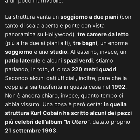
a dir poco inarrivabile.
La struttura vanta un
soggiorno a due piani
(con
tanto di scala aperta e ponte con vista
panoramica su Hollywood),
tre camere da letto
(più altre due ai piani alti),
tre bagni
, un enorme
soggiorno
e uno
studio
. All’esterno, invece, un
patio laterale
e alcuni
spazi verdi
: stiamo
parlando, in toto, di circa
220 metri quadri
.
Secondo alcuni dati ufficiali, inoltre, pare che la
coppia si sia trasferita in questa casa nel
1992
.
Non è ancora chiaro, invece, quanto tempo ci
abbia vissuto. Una cosa è però certa:
in quella
struttura Kurt Cobain ha scritto alcuni dei pezzi
più celebri dell’album
“In Utero”
, datato proprio
21 settembre 1993
.