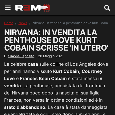
Home
News
Nirvana: in vendita la penthouse dove Kurt Cobain scrisse ‘In Utero’
NIRVANA: IN VENDITA LA
PENTHOUSE DOVE KURT
COBAIN SCRISSE ‘IN UTERO’
Di
Simone Esposito
-
20 Maggio 2021
La celebre
casa
sulle colline di Los Angeles dove
per anni hanno vissuto
Kurt Cobain
,
Courtney
Love
e
Frances Bean Cobain
è stata messa
in
vendita
. La penthouse, acquistata dal frontman
dei Nirvana poco dopo la nascita di sua figlia
Frances, non versa in ottime condizioni ed è in
stato d’abbandono
. La casa è stata danneggiata
e vandalizzata e oggi, solo dopo anni ed anni, è