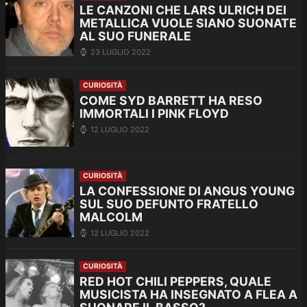
LE CANZONI CHE LARS ULRICH DEI
METALLICA VUOLE SIANO SUONATE
AL SUO FUNERALE
23 LUGLIO 2022
CURIOSITÀ
COME SYD BARRETT HA RESO
IMMORTALI I PINK FLOYD
12 LUGLIO 2022
CURIOSITÀ
LA CONFESSIONE DI ANGUS YOUNG
SUL SUO DEFUNTO FRATELLO
MALCOLM
12 LUGLIO 2022
CURIOSITÀ
RED HOT CHILI PEPPERS, QUALE
MUSICISTA HA INSEGNATO A FLEA A