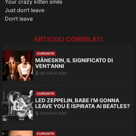
Your crazy kitten smile
Just don’t leave
Don’t leave
ARTICOLI CORRELATI
CURIOSITÀ
MÅNESKIN, IL SIGNIFICATO DI
VENT’ANNI
26 LUGLIO 2022
CURIOSITÀ
LED ZEPPELIN, BABE I’M GONNA
LEAVE YOU È ISPIRATA AI BEATLES?
23 LUGLIO 2022
CURIOSITÀ