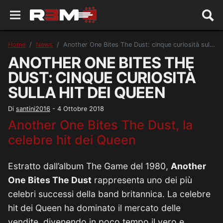
Home
News
Another One Bites The Dust: cinque curiosità sulla hit dei Queen
ANOTHER ONE BITES THE
DUST: CINQUE CURIOSITÀ
SULLA HIT DEI QUEEN
Di
santini2016
-
4 Ottobre 2018
Another One Bites The Dust, la
celebre hit dei Queen
Estratto dall’album The Game del 1980,
Another
One Bites The Dust
rappresenta uno dei più
celebri successi della band britannica. La celebre
hit dei Queen ha dominato il mercato delle
vendite, divenendo in poco tempo il vero e