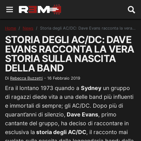
Home
News
Storia degli AC/DC: Dave Evans racconta la vera storia sulla nascita della band
STORIA DEGLI AC/DC: DAVE
EVANS RACCONTA LA VERA
STORIA SULLA NASCITA
DELLA BAND
Di
Rebecca Buzzetti
-
16 Febbraio 2019
Era il lontano 1973 quando a
Sydney
un gruppo
di ragazzi diede vita a una delle band più influenti
e immortali di sempre; gli AC/DC. Dopo più di
quarant’anni di silenzio,
Dave Evans
, primo
cantante del gruppo, ha deciso di raccontare in
esclusiva la
storia degli AC/DC
, il racconto mai
svelato sulla nascita della leggendaria band; dalla