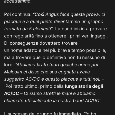
accettammo.”
Poi continua:
“Così Angus fece questa prova, ci
piacque e a quel punto diventammo un gruppo
formato da 5 elementi”
. La band iniziò a provare
con regolarità fino a ottenere i primi veri ingaggi.
Di conseguenza dovettero trovare
un nome adatto e nel più breve tempo possibile,
ma a trovare quello definitivo non fu nessuno di
loro:
“Abbiamo tirato fuori qualche nome poi
Malcolm ci disse che sua cognata aveva
suggerito AC/DC e questo piacque a tutti noi. –
Poi l’atto ultimo, primo della
lunga storia degli
AC/DC
– Ci
siamo stretti le mani e abbiamo
chiamato ufficialmente la nostra band AC/DC”.
Il successo del gruppo fu immediato.
“Io ho