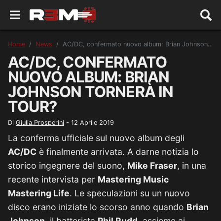
Home
News
AC/DC, confermato nuovo album: Brian Johnson tornerà in tour?
AC/DC, CONFERMATO
NUOVO ALBUM: BRIAN
JOHNSON TORNERÀ IN
TOUR?
Di
Giulia.Prosperini
-
12 Aprile 2019
La conferma ufficiale sul nuovo album degli
AC/DC
è finalmente arrivata. A darne notizia lo
storico ingegnere del suono,
Mike Fraser
, in una
recente intervista per
Mastering Music
Mastering Life
. Le speculazioni su un nuovo
disco erano iniziate lo scorso anno quando
Brian
Johnson
, il batterista
Phil Rudd
, assieme ai