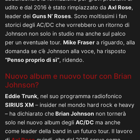
udito e dal 2016 è stato rimpiazzato da
Axl Rose
,
leader dei
Guns N’ Roses
. Sono moltissimi i fan
storici degli AC/DC che vorrebbero un ritorno di
Johnson non solo in studio ma anche sul palco
per un eventuale tour.
Mike Fraser
a riguardo, alla
domanda se c’è Johnson alla voce, ha risposto
“Penso proprio di sì”
, ridendo.
Nuovo album e nuovo tour con Brian
Johnson?
Eddie Trunk
, nel suo programma radiofonico
SIRIUS XM
– insider nel mondo hard rock e heavy
– ha dichiarato che
Brian Johnson
non tornerà
solo nel nuovo album degli
AC/DC
ma anche
come leader della band in un futuro tour. Il lavoro
di
Axl Rose
quindi, che dal 2016 serve come