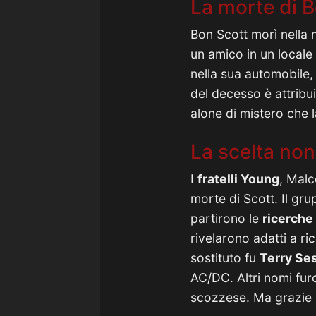
La morte di 
Bon Scott morì nella n
un amico in un locale
nella sua automobile, 
del decesso è attribu
alone di mistero che 
La scelta non
I
fratelli Young
, Malc
morte di Scott. Il gr
partirono le
ricerche
rivelarono adatti a ri
sostituto fu
Terry Se
AC/DC. Altri nomi fur
scozzese. Ma grazie 