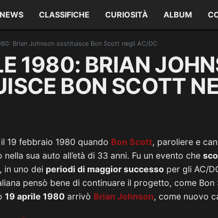
NEWS
CLASSIFICHE
CURIOSITÀ
ALBUM
C
1980: Brian Johnson sostituisce Bon Scott negli AC/DC
LE 1980: BRIAN JOH
UISCE BON SCOTT NE
 e il 19 febbraio 1980 quando
Bon Scott
, paroliere e ca
 nella sua auto all’età di 33 anni. Fu un evento che
sco
, in uno dei
periodi di maggior successo
per gli AC/DC
aliana pensò bene di continuare il progetto, come Bon
no
19 aprile 1980
arrivò
Brian Johnson
, come nuovo c