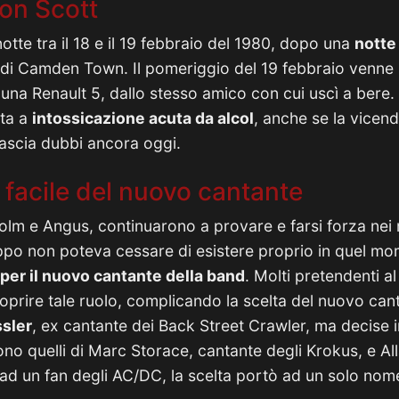
Bon Scott
otte tra il 18 e il 19 febbraio del 1980, dopo una
notte
 di Camden Town. Il pomeriggio del 19 febbraio venne 
una Renault 5, dallo stesso amico con cui uscì a bere. 
ita a
intossicazione acuta da alcol
, anche se la vicen
lascia dubbi ancora oggi.
 facile del nuovo cantante
olm e Angus, continuarono a provare e farsi forza nei 
uppo non poteva cessare di esistere proprio in quel mo
 per il nuovo cantante della band
. Molti pretendenti a
coprire tale ruolo, complicando la scelta del nuovo can
ssler
, ex cantante dei Back Street Crawler, ma decise in
ono quelli di Marc Storace, cantante degli Krokus, e Al
ad un fan degli AC/DC, la scelta portò ad un solo nom