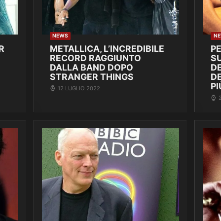
NEWS
N
R
METALLICA, L’INCREDIBILE
P
RECORD RAGGIUNTO
SU
DALLA BAND DOPO
DE
STRANGER THINGS
D
PI
12 LUGLIO 2022