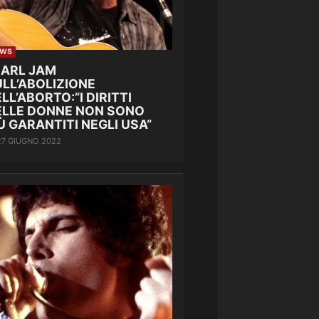
EWS
EARL JAM
LL’ABOLIZIONE
LL’ABORTO:”I DIRITTI
ELLE DONNE NON SONO
Ù GARANTITI NEGLI USA”
27 GIUGNO 2022