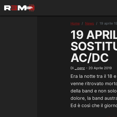
Home
News
19 aprile 
19 APRI
SOSTIT
AC/DC
Di
_.penz
-
20 Aprile 2019
Era la notte tra il 18
venne ritrovato morto
della band e non solo
dolore, la band austr
Ed è così che il gior