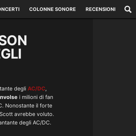
ONCERTI
COLONNE SONORE
RECENSIONI
NSON
GLI
ntante degli
AC/DC
,
nvolse
i milioni di fan
. Nonostante il forte
 Scott avrebbe voluto.
antante degli AC/DC.