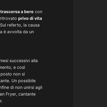
 trascorsa a bere
con
ritrovato
privo di vita
Sul referto, la causa
da è avvolta da un
mesi successivi alla
mento, e così
l posto non si
tante. Un possibile
fine di non unirsi agli
lan Fryer, cantante
e.