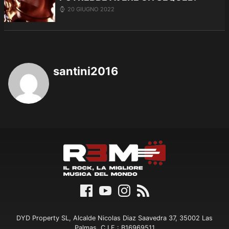
20 GIUGNO 2022
santini2016
DYD Property SL, Alcalde Nicolas Diaz Saavedra 37, 35002 Las
Palmas, C.I.F.: B16969511