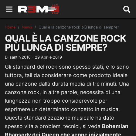
Home
News
Qual è la canzone rock più lunga di sempre?
QUAL È LA CANZONE ROCK
PIÙ LUNGA DI SEMPRE?
Di
santini2016
-
29 Aprile 2019
Gli standard del rock sono spesso stati, e lo sono
tuttora, tali da considerare come prodotto ideale
una canzone dalla durata media di tre minuti. Una
canzone rock, in altre parole, necessita di una
lunghezza non troppo considerevole per
esprimere un determinato concetto in musica.
Questa standardizzazione musicale ha dato
spesso vita a problemi tecnici, si veda
Bohemian
Rhapsody dei Queen che venne inizialmente