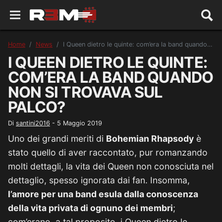
Home
News
I Queen dietro le quinte: com’era la band quando non si trovava sul palco?
I QUEEN DIETRO LE QUINTE:
COM’ERA LA BAND QUANDO
NON SI TROVAVA SUL
PALCO?
Di
santini2016
-
5 Maggio 2019
Uno dei grandi meriti di
Bohemian Rhapsody
è
stato quello di aver raccontato, pur romanzando
molti dettagli, la vita dei Queen non conosciuta nel
dettaglio, spesso ignorata dai fan. Insomma,
l’amore per una band esula dalla conoscenza
della vita privata di ognuno dei membri
;
com’erano, a tal proposito, i Queen dietro le