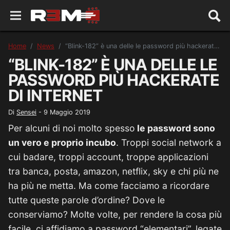
Home
News
“Blink-182” è una delle le password più hackerate di internet
“BLINK-182” È UNA DELLE LE
PASSWORD PIÙ HACKERATE
DI INTERNET
Di
Sensei
-
9 Maggio 2019
Per alcuni di noi molto spesso
le password sono
un vero e proprio incubo
. Troppi social network a
cui badare, troppi account, troppe applicazioni
tra banca, posta, amazon, netflix, sky e chi più ne
ha più ne metta. Ma come facciamo a ricordare
tutte queste parole d’ordine? Dove le
conserviamo? Molte volte, per rendere la cosa più
facile, ci affidiamo a password “elementari”, legate