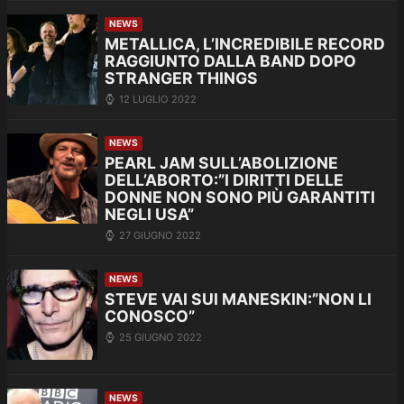
NEWS
METALLICA, L’INCREDIBILE RECORD
RAGGIUNTO DALLA BAND DOPO
STRANGER THINGS
12 LUGLIO 2022
NEWS
PEARL JAM SULL’ABOLIZIONE
DELL’ABORTO:”I DIRITTI DELLE
DONNE NON SONO PIÙ GARANTITI
NEGLI USA”
27 GIUGNO 2022
NEWS
STEVE VAI SUI MANESKIN:”NON LI
CONOSCO”
25 GIUGNO 2022
NEWS