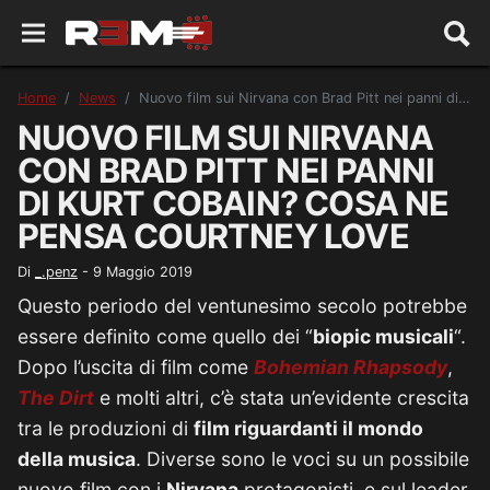
Home
News
Nuovo film sui Nirvana con Brad Pitt nei panni di Kurt Cobain? Cosa ne pensa Courtney Love
NUOVO FILM SUI NIRVANA
CON BRAD PITT NEI PANNI
DI KURT COBAIN? COSA NE
PENSA COURTNEY LOVE
Di
_.penz
-
9 Maggio 2019
Questo periodo del ventunesimo secolo potrebbe
essere definito come quello dei “
biopic musicali
“.
Dopo l’uscita di film come
Bohemian Rhapsody
,
The Dirt
e molti altri, c’è stata un’evidente crescita
tra le produzioni di
film riguardanti il mondo
della musica
. Diverse sono le voci su un possibile
nuovo film con i
Nirvana
protagonisti, e sul leader