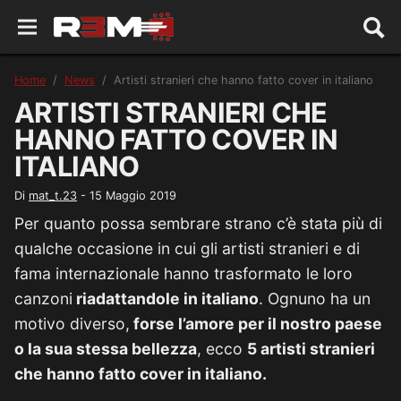
Home
News
Artisti stranieri che hanno fatto cover in italiano
ARTISTI STRANIERI CHE
HANNO FATTO COVER IN
ITALIANO
Di
mat_t.23
-
15 Maggio 2019
Per quanto possa sembrare strano c’è stata più di
qualche occasione in cui gli artisti stranieri e di
fama internazionale hanno trasformato le loro
canzoni
riadattandole in italiano
. Ognuno ha un
motivo diverso,
forse l’amore per il nostro paese
o la sua stessa bellezza
, ecco
5 artisti stranieri
che hanno fatto cover in italiano.