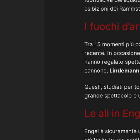
esibizioni dei Rammst
I fuochi d’ar
Tra i 5 momenti più p
recente. In occasione 
hanno regalato spetta
cannone,
Lindemann ha
Questi, studiati per 
grande spettacolo e u
Le ali in En
Engel è sicuramente u
più belle. In uno spet