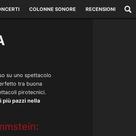
ONCERTI
COLONNE SONORE
RECENSIONI
A
so su uno spettacolo
erfetto tra buona
ttacoli pirotecnici.
 più pazzi nella
ammstein: