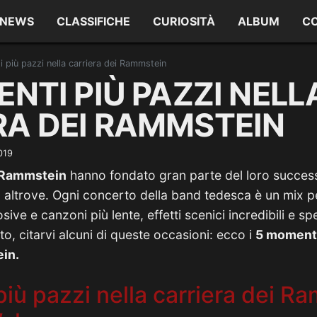
NEWS
CLASSIFICHE
CURIOSITÀ
ALBUM
C
 più pazzi nella carriera dei Rammstein
ENTI PIÙ PAZZI NELL
RA DEI RAMMSTEIN
019
Rammstein
hanno fondato gran parte del loro succes
to altrove. Ogni concerto della band tedesca è un mix p
ive e canzoni più lente, effetti scenici incredibili e spe
o, citarvi alcuni di queste occasioni: ecco i
5 momenti
ein.
iù pazzi nella carriera dei R