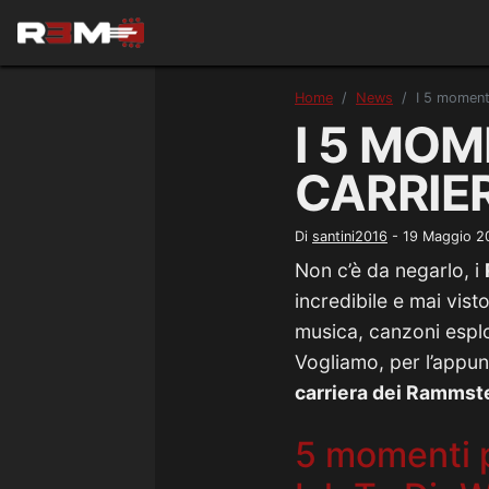
Home
News
I 5 momenti
I 5 MOM
CARRIE
Di
santini2016
-
19 Maggio 2
Non c’è da negarlo, i
incredibile e mai vis
musica, canzoni esplos
Vogliamo, per l’appunt
carriera dei Rammst
5 momenti p