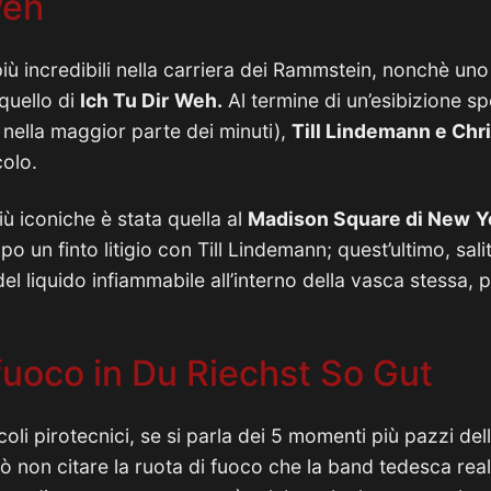
Weh
più incredibili nella carriera dei Rammstein, nonchè un
quello di
Ich Tu Dir
Weh.
Al termine di un’esibizione sp
 nella maggior parte dei minuti),
Till Lindemann e Chr
colo.
ù iconiche è stata quella al
Madison Square di New
Y
o un finto litigio con Till Lindemann; quest’ultimo, sal
del liquido infiammabile all’interno della vasca stessa
 fuoco in Du Riechst So Gut
oli pirotecnici, se si parla dei 5 momenti più pazzi dell
ò non citare la ruota di fuoco che la band tedesca real