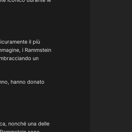
icuramente il più
’immagine, i Rammstein
 imbracciando un
danno, hanno donato
ca, nonché una delle
, i Rammstein sono