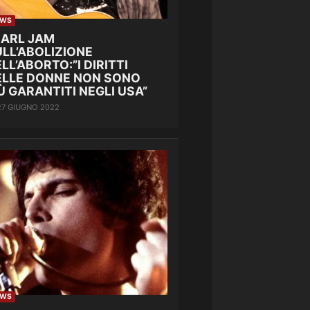
EWS
EARL JAM
LL’ABOLIZIONE
LL’ABORTO:”I DIRITTI
ELLE DONNE NON SONO
Ù GARANTITI NEGLI USA”
27 GIUGNO 2022
EWS