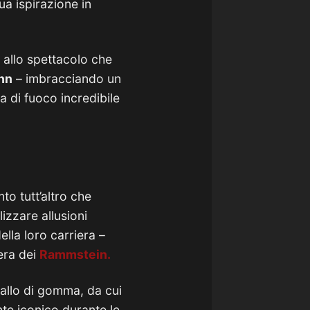
ua ispirazione in
 allo spettacolo che
nn
– imbracciando un
a di fuoco incredibile
to tutt’altro che
izzare allusioni
lla loro carriera –
era dei
Rammstein
.
fallo di gomma, da cui
te iconico durante le