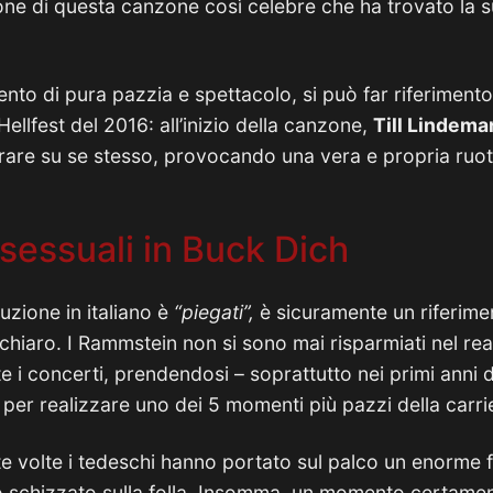
one di questa canzone così celebre che ha trovato la s
nto di pura pazzia e spettacolo, si può far riferimento
Hellfest del 2016: all’inizio della canzone,
Till Lindema
girare su se stesso, provocando una vera e propria ruot
 sessuali in Buck Dich
uzione in italiano è
“piegati”,
è sicuramente un riferimen
 chiaro. I Rammstein non si sono mai risparmiati nel real
 i concerti, prendendosi – soprattutto nei primi anni de
 per realizzare uno dei 5 momenti più pazzi della carri
e volte i tedeschi hanno portato sul palco un enorme 
do schizzato sulla folla. Insomma, un momento certamen