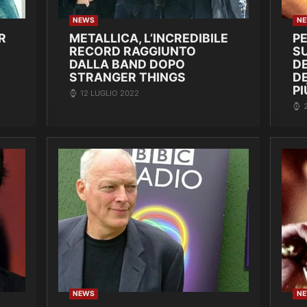
NEWS
N
R
METALLICA, L’INCREDIBILE
P
RECORD RAGGIUNTO
SU
DALLA BAND DOPO
DE
STRANGER THINGS
D
PI
12 LUGLIO 2022
NEWS
N