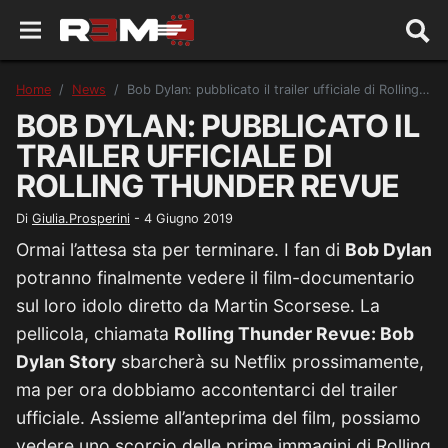
Home
News
Bob Dylan: pubblicato il trailer ufficiale di Rolling Thunder Revue
BOB DYLAN: PUBBLICATO IL
TRAILER UFFICIALE DI
ROLLING THUNDER REVUE
Di
Giulia.Prosperini
-
4 Giugno 2019
Ormai l’attesa sta per terminare. I fan di
Bob Dylan
potranno finalmente vedere il film-documentario
sul loro idolo diretto da Martin Scorsese. La
pellicola, chiamata
Rolling Thunder Revue: Bob
Dylan Story
sbarcherà su Netflix prossimamente,
ma per ora dobbiamo accontentarci del trailer
ufficiale. Assieme all’anteprima del film, possiamo
vedere uno scorcio delle prime immagini di Rolling