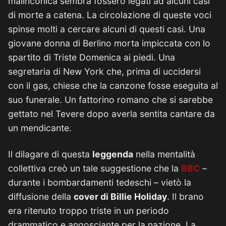
malinconica sembra fossero legati ad alcuni casi
di morte a catena. La circolazione di queste voci
spinse molti a cercare alcuni di questi casi. Una
giovane donna di Berlino morta impiccata con lo
spartito di Triste Domenica ai piedi. Una
segretaria di New York che, prima di uccidersi
con il gas, chiese che la canzone fosse eseguita al
suo funerale. Un fattorino romano che si sarebbe
gettato nel Tevere dopo averla sentita cantare da
un mendicante.
Il dilagare di questa
leggenda
nella mentalità
collettiva creò un tale suggestione che la
BBC
–
durante i bombardamenti tedeschi – vietò la
diffusione della
cover di Billie Holiday
. Il brano
era ritenuto troppo triste in un periodo
drammatico e angosciante per la nazione. La