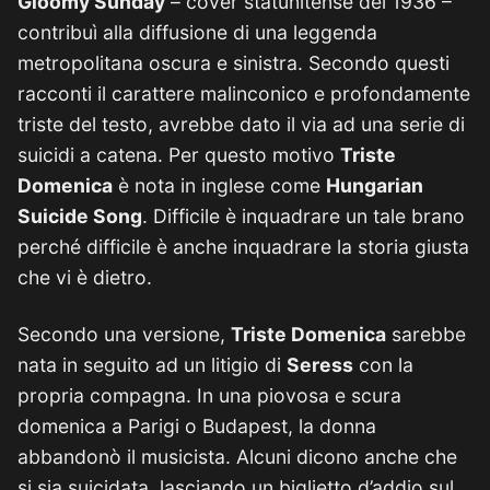
Gloomy Sunday
– cover statunitense del 1936 –
contribuì alla diffusione di una leggenda
metropolitana oscura e sinistra. Secondo questi
racconti il carattere malinconico e profondamente
triste del testo, avrebbe dato il via ad una serie di
suicidi a catena. Per questo motivo
Triste
Domenica
è nota in inglese come
Hungarian
Suicide Song
. Difficile è inquadrare un tale brano
perché difficile è anche inquadrare la storia giusta
che vi è dietro.
Secondo una versione,
Triste Domenica
sarebbe
nata in seguito ad un litigio di
Seress
con la
propria compagna. In una piovosa e scura
domenica a Parigi o Budapest, la donna
abbandonò il musicista. Alcuni dicono anche che
si sia suicidata, lasciando un biglietto d’addio sul