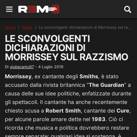
Home
News
Le sconvolgenti dichiarazioni di Morrissey sul razzismo
LE SCONVOLGENTI
DICHIARAZIONI DI
MORRISSEY SUL RAZZISMO
Di
giuliacantu97
-
4 Luglio 2019
Morrissey
, ex cantante degli
Smiths
, è stato
accusato dalla rivista britannica “
The Guardian
” a
causa delle sue idee politiche, enfatizzate durante
gli spettacoli. Il cantante ha anche recentemente
chiesto scusa a
Robert
Smith
, cantante dei
Cure
,
per alcune parole amare dette nel
1983
. Ciò ci
ricorda che musica e politica dovrebbero restare
sempre separate: qualsiasi idea si sostenga, è