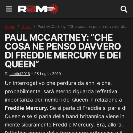
Home
News
Paul McCartney: “Che cosa ne penso davvero di Freddie Mercury e dei Queen”
PAUL MCCARTNEY: “CHE
COSA NE PENSO DAVVERO
DI FREDDIE MERCURY E DEI
QUEEN”
Di
santini2016
-
25 Luglio 2019
Un interrogativo che perdura da anni e che,
probabilmente, sarà eterno riguarda l’effettiva
importanza dei membri dei Queen in relazione a
Freddie Mercury.
Se si parla di Freddie si parla di
Queen e se si parla della band britannica viene in
mente sicuramente Freddie Mercury. Era, allora,
l’effettiva ancora della formazione britannica o il