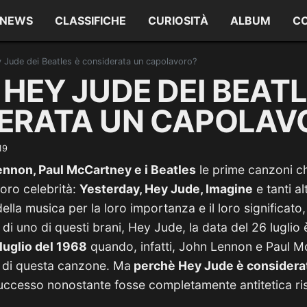
NEWS
CLASSIFICHE
CURIOSITÀ
ALBUM
C
 Jude dei Beatles è considerata un capolavoro?
HEY JUDE DEI BEATL
ERATA UN CAPOLAV
19
nnon, Paul McCartney e i Beatles
le prime canzoni c
loro celebrità:
Yesterday, Hey Jude, Imagine
e tanti al
della musica per la loro importanza e il loro significato,
di uno di questi brani, Hey Jude, la data del 26 luglio
luglio del 1968
quando, infatti, John Lennon e Paul 
o di questa canzone. Ma
perchè Hey Jude è considera
uccesso nonostante fosse completamente antitetica ris