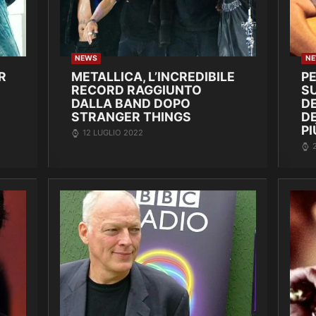
NEWS
N
R
METALLICA, L’INCREDIBILE
P
RECORD RAGGIUNTO
SU
DALLA BAND DOPO
DE
STRANGER THINGS
D
PI
12 LUGLIO 2022