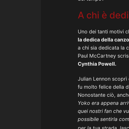
A chi è ded
Uno dei tanti motivi
la dedica della canz
a chi sia dedicata la
Paul McCartney scri
Cynthia Powell.
Julian Lennon scoprì 
fu molto felice della
Nonostante ciò, anch
Yoko era appena arriv
quei nostri fan che vu
possibile sentirla c
per la tua strada, la