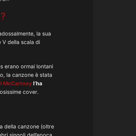
e?
adossalmente, la sua
e V della scala di
es erano ormai lontani
io, la canzone è stata
l McCartney
l’ha
osissime cover.
a della canzone (oltre
bri singoli dell’epoca.