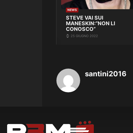
NEWS
STEVE VAI SUI
MANESKIN:”NON LI
CONOSCO”
25 GIUGNO 2022
santini2016