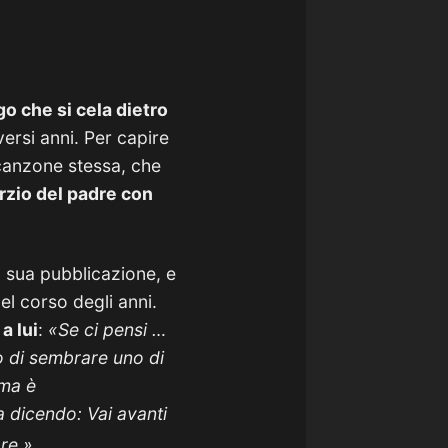
igo che si cela dietro
ersi anni. Per capire
 canzone stessa, che
rzio del padre con
a sua pubblicazione, e
el corso degli anni.
a lui
:
«Se ci pensi …
o di sembrare uno di
 ma è
 dicendo: Vai avanti
re.
»