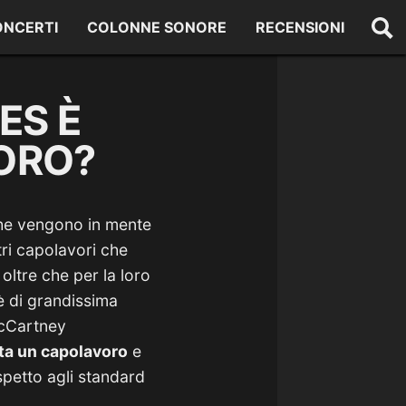
ONCERTI
COLONNE SONORE
RECENSIONI
ES È
ORO?
he vengono in mente
tri capolavori che
 oltre che per la loro
 è di grandissima
McCartney
ta un capolavoro
e
petto agli standard