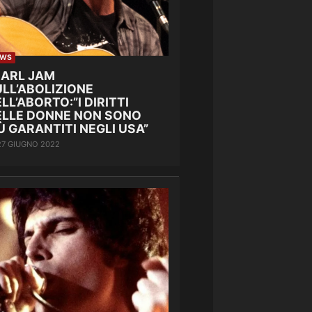
EWS
EARL JAM
LL’ABOLIZIONE
LL’ABORTO:”I DIRITTI
ELLE DONNE NON SONO
Ù GARANTITI NEGLI USA”
27 GIUGNO 2022