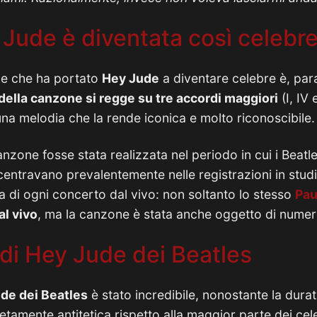
Jude è diventata così celebr
le che ha portato
Hey Jude
a diventare celebre è, par
 della canzone si regge su tre accordi maggiori
(I, IV 
una melodia che la rende iconica e molto riconoscibile.
zone fosse stata realizzata nel periodo in cui i Beatl
ncentravano prevalentemente nelle registrazioni in stud
a di ogni concerto dal vivo: non soltanto lo stesso
Pau
al vivo
, ma la canzone è stata anche oggetto di numer
 di Hey Jude dei Beatles
de dei Beatles
è stato incredibile, nonostante la durat
tamente antitetica rispetto alla maggior parte dei cele