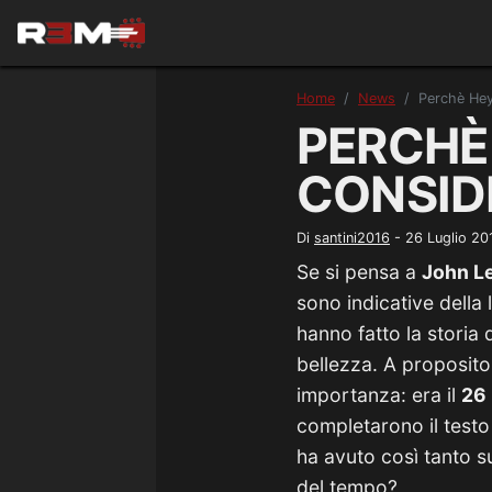
Home
News
Perchè Hey
PERCHÈ 
CONSID
Di
santini2016
-
26 Luglio 20
Se si pensa a
John Le
sono indicative della 
hanno fatto la storia 
bellezza. A proposito 
importanza: era il
26 
completarono il test
ha avuto così tanto s
del tempo?