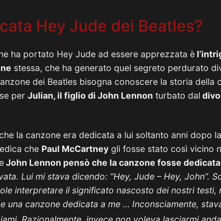
icata Hey Jude dei Beatles?
 che ha portato Hey Jude ad essere apprezzata è
l’intr
one
stessa, che ha generato quel segreto perdurato div
 canzone dei Beatles bisogna conoscere la storia della
sse per
Julian, il figlio di John Lennon
turbato dal
divo
che la canzone era dedicata a lui soltanto anni dopo l
 dedica che
Paul McCartney
gli fosse stato così vicino n
e
John Lennon pensò che la canzone fosse dedicata 
ata. Lui mi stava dicendo: “Hey, Jude – Hey, John”. S
ole interpretare il significato nascosto dei nostri testi,
ome una canzone dedicata a me … Inconsciamente, stava
sciami. Razionalmente, invece non voleva lasciarmi anda