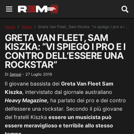
Home
News
Greta Van Fleet, Sam Kiszka: “vi spiego i pro e i contro dell’essere una rockstar”
GRETA VAN FLEET, SAM
KISZKA: “VI SPIEGO I PRO E I
CONTRO DELL’ESSERE UNA
ROCKSTAR”
Di
Sensei
-
27 Luglio 2019
Il giovane bassista dei
Greta Van Fleet Sam
Kiszka
, intervistato dal giornale australiano
Heavy Magazine,
ha parlato dei pro e dei contro
dell’essere una rockstar. Secondo il più giovane
dei fratelli Kiszka
essere un musicista può
essere meraviglioso e terribile allo stesso
tempo.