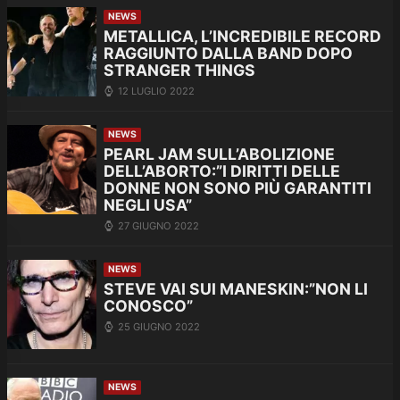
NEWS
METALLICA, L’INCREDIBILE RECORD
RAGGIUNTO DALLA BAND DOPO
STRANGER THINGS
12 LUGLIO 2022
NEWS
PEARL JAM SULL’ABOLIZIONE
DELL’ABORTO:”I DIRITTI DELLE
DONNE NON SONO PIÙ GARANTITI
NEGLI USA”
27 GIUGNO 2022
NEWS
STEVE VAI SUI MANESKIN:”NON LI
CONOSCO”
25 GIUGNO 2022
NEWS