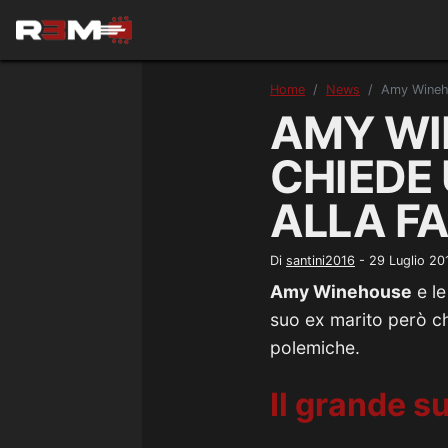
Home
News
Amy Winehou
AMY WI
CHIEDE 
ALLA F
Di
santini2016
-
29 Luglio 20
Amy Winehouse
e le
suo ex marito però ch
polemiche.
Il grande 