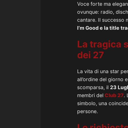
Voce forte ma elegan
ovunque: radio, disch
cantare.
Il successo 
I’m Good e la title tr
La tragica
dei 27
La vita di una star p
all’ordine del giorno 
scomparsa, il
23 Lugl
membri del
Club 27
.
simbolo, una coincid
persone.
Le richieste