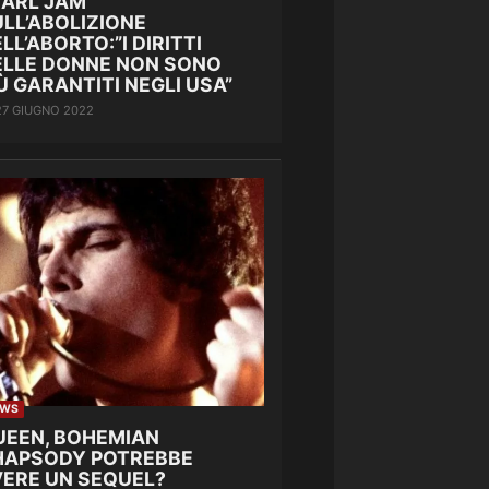
EARL JAM
LL’ABOLIZIONE
LL’ABORTO:”I DIRITTI
ELLE DONNE NON SONO
Ù GARANTITI NEGLI USA”
27 GIUGNO 2022
EWS
UEEN, BOHEMIAN
HAPSODY POTREBBE
VERE UN SEQUEL?