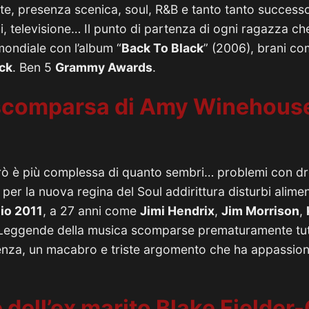
te, presenza scenica, soul, R&B e tanto tanto success
i, televisione… Il punto di partenza di ogni ragazza c
mondiale con l’album “
Back To Black
” (2006), brani c
ack
. Ben 5
Grammy Awards
.
 scomparsa di Amy Winehouse 
erò è più complessa di quanto sembri… problemi con d
e per la nuova regina del Soul addirittura disturbi alime
io 2011
, a 27 anni come
Jimi Hendrix
,
Jim Morrison
,
 Leggende della musica scomparse prematuramente tutt
enza, un macabro e triste argomento che ha appassion
 dell’ex marito Blake Fielder-