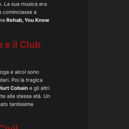
o.
La sua musica era
he cominciasse a
ome
Rehab, You Know
e il Club
roga e alcol sono
ntari.
Poi la tragica
Kurt Cobain
e gli altri
e alla stessa età. Un
ato tantissime
Civil