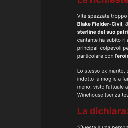
Vite spezzate troppo
Blake Fielder-Civil
,
8
sterline del suo pat
cantante ha subito ril
principali colpevoli p
particolare con l’
eroi
Lo stesso ex marito, 
indotto la moglie a f
meno, visto l’attuale 
Winehouse (senza tes
La dichiara
“Questa è una person