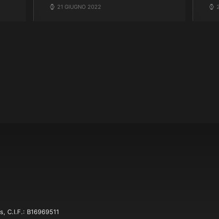
21 GIUGNO 2022
s, C.I.F.: B16969511