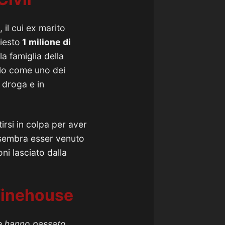
il cui ex marito
iesto
1 milione di
la famiglia della
dolo come uno dei
a droga e in
irsi in colpa per aver
sembra esser venuto
ni lasciato dalla
 Winehouse
he hanno passato