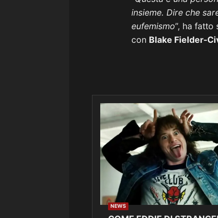
insieme. Dire che sar
eufemismo
”, ha fatto
con
Blake Fielder-Civ
NEWS