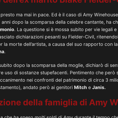
 presto ma mai in pace.
Ed è il caso di Amy Winehouse, 
 anni dopo la scomparsa della celebre cantante, ha ch
rimonio
.
La questione si è mossa subito per vie legali e 
asciato dichiarazioni pesanti su Fielder-Civil, ritenen
er la morte dell’artista, a causa del suo rapporto con l
na
.
subito dopo la scomparsa della moglie, dichiarò di sent
are uso di sostanze stupefacenti.
Pentimento che però 
accanimento nei confronti del patrimonio di circa 3 milio
tamento), andato però ai genitori
Mitch
e
Janis.
zione della famiglia di Amy
a che ha speso molti soldi di Amy durante il tempo c