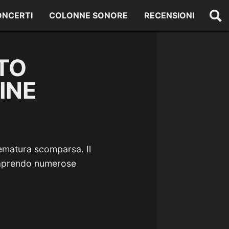
ONCERTI
COLONNE SONORE
RECENSIONI
TO
INE
ematura scomparsa. Il
te aprendo numerose