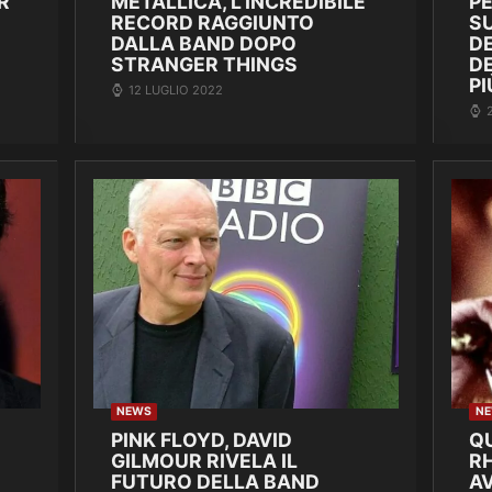
R
METALLICA, L’INCREDIBILE
P
RECORD RAGGIUNTO
SU
DALLA BAND DOPO
DE
STRANGER THINGS
D
PI
12 LUGLIO 2022
NEWS
N
PINK FLOYD, DAVID
Q
GILMOUR RIVELA IL
R
FUTURO DELLA BAND
A