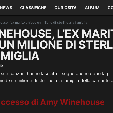
NEWS
CLASSIFICHE
CURIOSITÀ
ALBUM
C
se, l’ex marito chiede un milione di sterline alla famiglia
NEHOUSE, L’EX MARI
UN MILIONE DI STERL
AMIGLIA
19
 sue canzoni hanno lasciato il segno anche dopo la pr
iede un milione di sterline alla famiglia della cantan
successo di Amy Winehouse