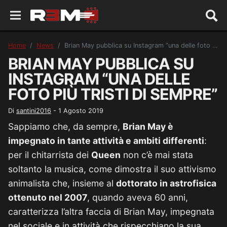
Home
News
Brian May pubblica su Instagram “una delle foto più tristi di sempre”
BRIAN MAY PUBBLICA SU
INSTAGRAM “UNA DELLE
FOTO PIÙ TRISTI DI SEMPRE”
Di
santini2016
-
1 Agosto 2019
Sappiamo che, da sempre,
Brian May è
impegnato in tante attività e ambiti differenti
:
per il chitarrista dei
Queen
non c’è mai stata
soltanto la musica, come dimostra il suo attivismo
animalista che, insieme al
dottorato in astrofisica
ottenuto nel 2007
, quando aveva 60 anni,
caratterizza l’altra faccia di Brian May, impegnata
nel sociale e in attività che rispecchiano la sua