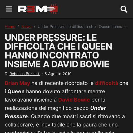
Home
News
Under Pressure: le difficoltà che i Queen hanno incontrato insieme a David Bowie
UNDER PRESSURE: LE
DIFFICOLTÀ CHE I QUEEN
HANNO INCONTRATO
INSIEME A DAVID BOWIE
Di
Rebecca Buzzetti
-
5 Agosto 2019
Brian May
ha di recente ricordato le
difficoltà
che
i
Queen
hanno dovuto affrontare mentre
lavoravano insieme a
David Bowie
per la
realizzazione del magnifico pezzo
Under
Pressure
. Quando due mostri sacri si ritrovano a
collaborare, è inevitabile che la paura che uno
predomini sull’altro bussi alla porta delle sale