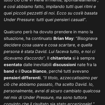
e così abbiamo fatto, impilando tutti quei ritmi e
quei piccoli pezzetti di noi. Ecco su cos’è basata
Under Pressure: tutti quei pensieri casuali
“.
Qualcuno però ha dovuto prendere in mano la
situazione, ha continuato
Brian May
: “
Bisognava
decidere cosa usare e cosa scartare, e quella
persona è stata David. Lui faceva tutto, e noi ci
dicevamo d’accordo
“. Il
chitarrista
si è sempre
esentato
dalle inevitabili
discussioni
nate fra la
band
e il
Duca Bianco
, perché tutti avevano
pensieri differenti
.
“Il titolo, azzeccatissimo per
ciò che abbiamo passato, l’ha scelto David. Io,
personalmente, avrei di sicuro cambiato qualcosa
nel mix di Under Pressure, ma sono tuttora
convinto che il risultato sia stato eccezionale!
“,