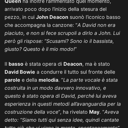
Queen
ha inoltre rammentato quel momento,
arrivato poco dopo l’inizio della stesura del
pezzo, in cui
John Deacon
suonò l’iconico basso
che accompagna la canzone: “
A David non era
piaciuto, e non si fece scrupoli a dirlo a John. Lui
però gli rispose: “Scusami? Sono io il bassista,
giusto? Questo è il mio modo!
”
Il
basso
è stata opera di
Deacon
, ma è stato
David Bowie
a condurre il tutto sul fronte delle
parole
e della
melodia
. “
La parte vocale è stata
costruita in un modo davvero innovativo, e
questo è stato opera di David, perché lui aveva
esperienza in questi metodi all’avanguardia per la
costruzione della voce
“, ha rivelato
May
. “
Aveva
detto: “Siamo tutti qui senza idee, quindi cantate
tutto ciò che vi viene in mente, spontaneamente”,