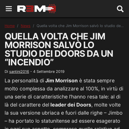
Home
News
Quella volta che Jim Morrison salvò lo studio dei Doors da un “incendio”
QUELLA VOLTA CHE JIM
MORRISON SALVÒ LO
STUDIO DEI DOORS DA UN
“INCENDIO”
Di
santini2016
-
4 Settembre 2019
La personalità di
Jim Morrison
è stata sempre
molto complessa da analizzare al 100%, in virtù di
una serie di caratteristiche l’hanno resa tale: al di
là del carattere del
leader dei Doors
, molte volte
la sua versione ubriaca e fuori dalle righe – Jimbo
– ha portato lo statunitense ad essere esagerato
in ogni suo aspetto, compreso quello relativo ad