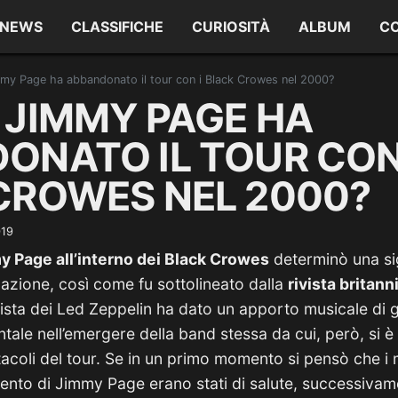
NEWS
CLASSIFICHE
CURIOSITÀ
ALBUM
C
my Page ha abbandonato il tour con i Black Crowes nel 2000?
 JIMMY PAGE HA
ONATO IL TOUR CON
CROWES NEL 2000?
019
y Page all’interno dei Black Crowes
determinò una sig
rmazione, così come fu sottolineato dalla
rivista britann
rrista dei Led Zeppelin ha dato un apporto musicale di g
ale nell’emergere della band stessa da cui, però, si è
acoli del tour. Se in un primo momento si pensò che i
mento di Jimmy Page erano stati di salute, successivam