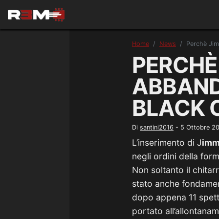
Home
News
Perchè Jim
PERCHÈ
ABBAND
BLACK 
Di
santini2016
-
5 Ottobre 2
L’inserimento di J
imm
negli ordini della fo
Non soltanto il chita
stato anche fondament
dopo appena 11 spett
portato all’allontana