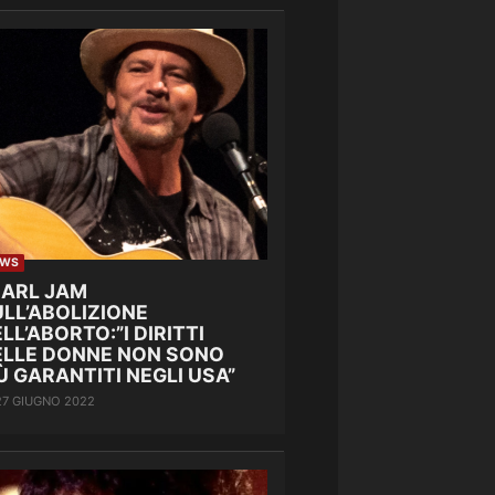
EWS
EARL JAM
LL’ABOLIZIONE
LL’ABORTO:”I DIRITTI
ELLE DONNE NON SONO
Ù GARANTITI NEGLI USA”
27 GIUGNO 2022