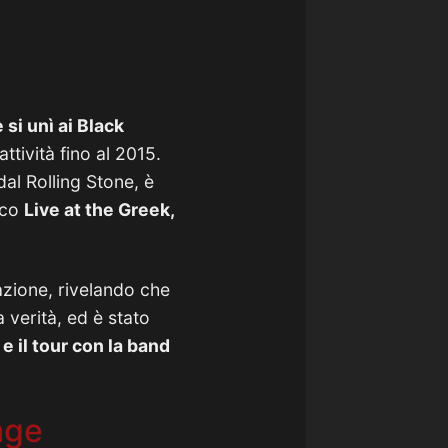
si unì ai Black
ttività fino al 2015.
al Rolling Stone, è
ico
Live at the Greek,
azione, rivelando che
a verità, ed è stato
 il tour con la band
age