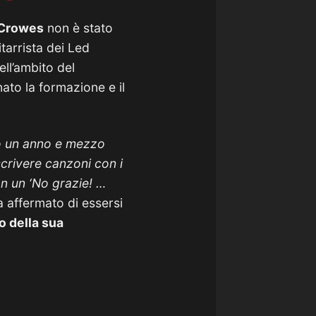
 Crowes
non è stato
itarrista dei Led
ell’ambito del
ato la formazione e il
so un anno e mezzo
scrivere canzoni con i
con un ‘No grazie!
…
a affermato di essersi
o della sua