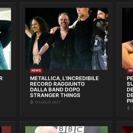
NEWS
N
R
METALLICA, L’INCREDIBILE
P
RECORD RAGGIUNTO
SU
DALLA BAND DOPO
DE
STRANGER THINGS
D
PI
12 LUGLIO 2022