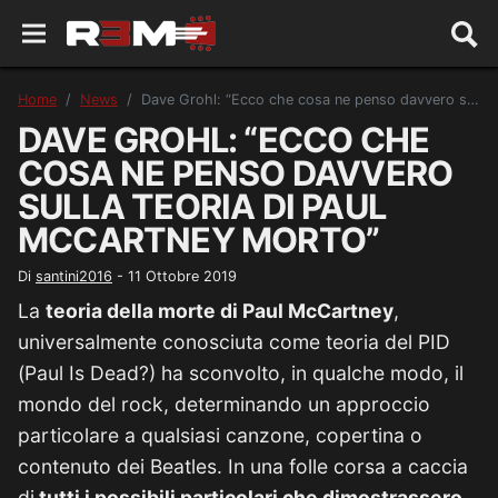
Home
News
Dave Grohl: “Ecco che cosa ne penso davvero sulla teoria di Paul McCartney morto”
DAVE GROHL: “ECCO CHE
COSA NE PENSO DAVVERO
SULLA TEORIA DI PAUL
MCCARTNEY MORTO”
Di
santini2016
-
11 Ottobre 2019
La
teoria della morte di Paul McCartney
,
universalmente conosciuta come teoria del PID
(Paul Is Dead?) ha sconvolto, in qualche modo, il
mondo del rock, determinando un approccio
particolare a qualsiasi canzone, copertina o
contenuto dei Beatles. In una folle corsa a caccia
di
tutti i possibili particolari che dimostrassero