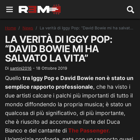
Home
News
La verità di Iggy Pop: “David Bowie mi ha salvato la vita”
LA VERITÀ DI IGGY POP:
“DAVID BOWIE MI HA
SALVATO LA VITA”
Di
santini2016
-
18 Ottobre 2019
Quello
tra Iggy Pop e David Bowie non è stato un
semplice rapporto professionale
, che ha visto i
due artisti calcare i palchi più importanti di tutto il
mondo diffondendo la propria musica; è stato un
qualcosa di più significativo, di più importante,
che è riuscito ad accomunare l’arte del Duca
Bianco e del cantante di
The Passenger.
Un’amicizia profonda, nata con un rapporto quasi