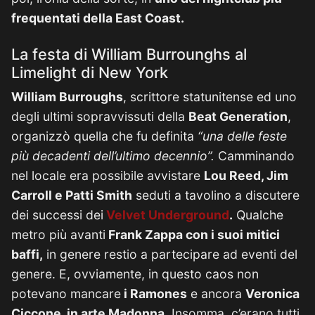
frequentati della East Coast.
La festa di William Burrounghs al
Limelight di New York
William Burroughs
, scrittore statunitense ed uno
degli ultimi sopravvissuti della
Beat Generation
,
organizzò quella che fu definita
“una delle feste
più decadenti dell’ultimo decennio”.
Camminando
nel locale era possibile avvistare
Lou Reed, Jim
Carroll e Patti Smith
seduti a tavolino a discutere
dei successi dei
Velvet Underground
.
Qualche
metro più avanti
Frank Zappa con i suoi mitici
baffi,
in genere restio a partecipare ad eventi del
genere. E, ovviamente, in questo caos non
potevano mancare
i Ramones
e ancora
Veronica
Ciccone, in arte Madonna.
Insomma, c’erano tutti