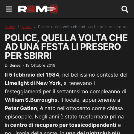
Home
News
Police, quella volta che ad una festa li presero per sbirri
POLICE, QUELLA VOLTA CHE
AD UNA FESTA LI PRESERO
PER SBIRRI
Di
Sensei
-
19 Ottobre 2019
Il 5 febbraio del 1984
, nel bellissimo contesto del
Limelight di New York
, si tenevano i
festeggiamenti per il settantesimo compleanno di
William S.Burroughs.
Il locale, appartenente a
Peter Gatien
, è nato nell’ottocento come chiesa
episcopale. Negli anni è stato trasformato prima
in
centro di recupero per tossicodipendenti
e
poi, ironia della sorte, in
uno dei nightclub più