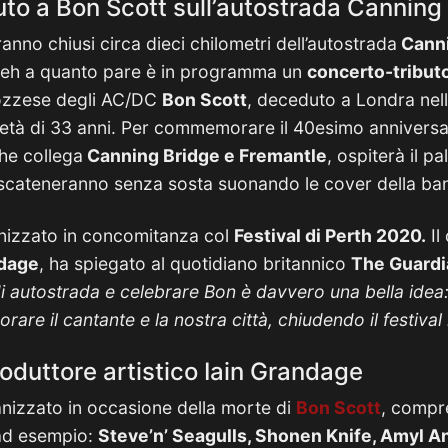
buto a Bon Scott sull’autostrada Cannin
anno chiusi circa dieci chilometri dell’autostrada
Cann
? Beh a quanto pare è in programma un
concerto-tributo
ozzese degli AC/DC
Bon Scott
, deceduto a Londra nella
ll’età di 33 anni. Per commemorare il 40esimo anniversar
che collega
Canning Bridge e Fremantle
, ospiterà il p
scateneranno senza sosta suonando le cover della ba
ganizzato in concomitanza col
Festival di Perth 2020.
Il
ndage
, ha spiegato al quotidiano britannico
The Guardi
di autostrada e celebrare Bon è davvero una bella ide
are il cantante e la nostra città, chiudendo il festival 
roduttore artistico Iain Grandage
anizzato in occasione della morte di
Bon Scott
, compr
 ad esempio:
Steve’n’ Seagulls, Shonen Knife, Amyl An