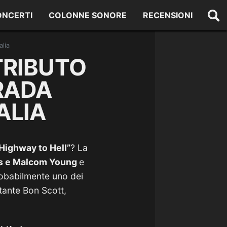
ONCERTI
COLONNE SONORE
RECENSIONI
alia
TRIBUTO
RADA
ALIA
Highway to Hell”
? La
us e Malcom Young
e
robabilmente uno dei
ntante Bon Scott,