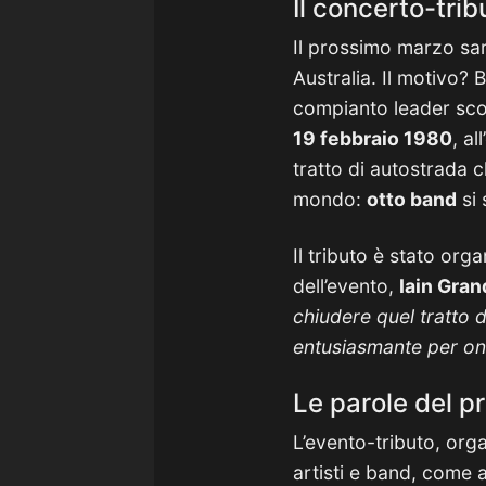
Il concerto-tri
Il prossimo marzo sar
Australia. Il motivo
compianto leader sc
19 febbraio 1980
, a
tratto di autostrada 
mondo:
otto band
si 
Il tributo è stato or
dell’evento,
Iain Gra
chiudere quel tratto 
entusiasmante per onor
Le parole del p
L’evento-tributo, org
artisti e band, come