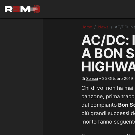
Home
News
AC/DC: in 
AC/DC:
A BON 
HIGHWA
Di
Sensei
-
25 Ottobre 2019
Chi di voi non ha mai
canzone, prima tracci
dal compianto
Bon Sc
più grandi successi de
morto l’anno seguent