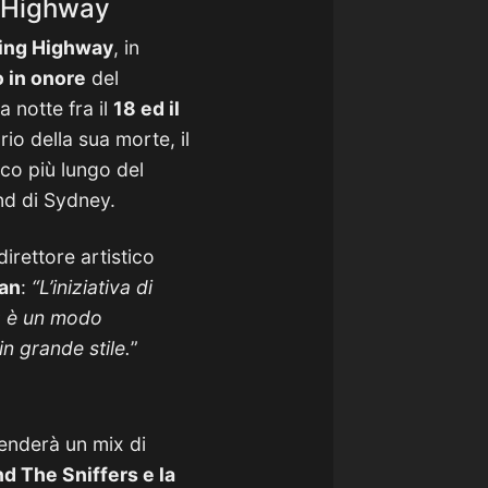
g Highway
ing Highway
, in
 in onore
del
 notte fra il
18 ed il
io della sua morte, il
alco più lungo del
nd di Sydney.
 direttore artistico
an
:
“L’iniziativa di
a: è un modo
in grande stile.
”
enderà un mix di
d The Sniffers e la