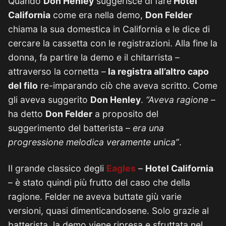
Quando
Don Henley
suggerisce di fare
Hotel
California
come era nella demo,
Don Felder
chiama la sua domestica in California e le dice di
cercare la cassetta con le registrazioni. Alla fine la
donna, fa partire la demo e il chitarrista –
attraverso la cornetta –
la registra all’altro capo
del filo
re-imparando ciò che aveva scritto. Come
gli aveva suggerito
Don Henley
.
“Aveva ragione
–
ha detto
Don Felder
a proposito del
suggerimento del batterista –
era una
progressione melodica veramente unica”
.
Il grande classico degli
Eagles
–
Hotel California
– è stato quindi più frutto del caso che della
ragione. Felder ne aveva buttate giù varie
versioni, quasi dimenticandosene. Solo grazie al
batterista, la demo viene ripresa e sfruttata nel