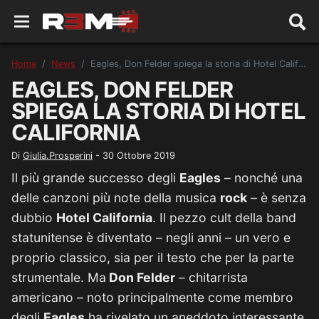
Home
News
Eagles, Don Felder spiega la storia di Hotel California
EAGLES, DON FELDER
SPIEGA LA STORIA DI HOTEL
CALIFORNIA
Di
Giulia.Prosperini
-
30 Ottobre 2019
Il più grande successo degli
Eagles
– nonché una
delle canzoni più note della musica
rock
– è senza
dubbio
Hotel California
. Il pezzo cult della band
statunitense è diventato – negli anni – un vero e
proprio classico, sia per il testo che per la parte
strumentale. Ma
Don Felder
– chitarrista
americano – noto principalmente come membro
degli
Eagles
ha rivelato un aneddoto interessante