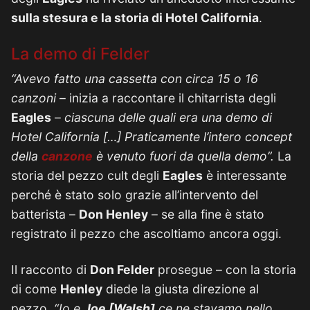
sulla stesura e la storia di Hotel California
.
La demo di Felder
“Avevo fatto una cassetta con circa 15 o 16
canzoni
– inizia a raccontare il chitarrista degli
Eagles
–
ciascuna delle quali era una demo di
Hotel California […] Praticamente l’intero concept
della
canzone
è venuto fuori da quella demo”.
La
storia del pezzo cult degli
Eagles
è interessante
perché è stato solo grazie all’intervento del
batterista –
Don Henley
– se alla fine è stato
registrato il pezzo che ascoltiamo ancora oggi.
Il racconto di
Don Felder
prosegue – con la storia
di come
Henley
diede la giusta direzione al
pezzo.
“Io e
Joe [Walsh
]
ce ne stavamo nello