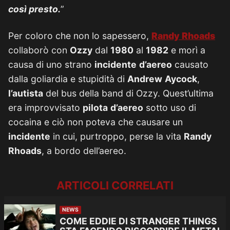
così presto.
”
Per coloro che non lo sapessero,
Randy
Rhoads
collaborò con
Ozzy
dal
1980
al
1982
e morì a
causa di uno strano
incidente
d’aereo
causato
dalla goliardia e stupidità di
Andrew
Aycock
,
l’autista
del bus della band di Ozzy. Quest’ultima
era improvvisato
pilota
d’aereo
sotto uso di
cocaina e ciò non poteva che causare un
incidente
in cui, purtroppo, perse la vita
Randy
Rhoads
, a bordo dell’aereo.
ARTICOLI CORRELATI
NEWS
COME EDDIE DI STRANGER THINGS