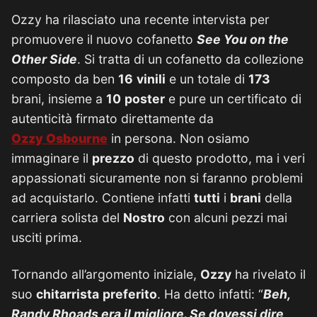
Ozzy ha rilasciato una recente intervista per
promuovere il nuovo cofanetto
See You on the
Other Side
. Si tratta di un cofanetto da collezione
composto da ben
16
vinili
e un totale di
173
brani, insieme a
10
poster
e pure un certificato di
autenticità firmato direttamente da
Ozzy
Osbourne
in persona. Non osiamo
immaginare il
prezzo
di questo prodotto, ma i veri
appassionati sicuramente non si faranno problemi
ad acquistarlo. Contiene infatti
tutti
i
brani
della
carriera solista del
Nostro
con alcuni pezzi mai
usciti prima.
Tornando all’argomento iniziale,
Ozzy
ha rivelato il
suo
chitarrista
preferito
. Ha detto infatti: “
Beh,
Randy Rhoads era il migliore. Se dovessi dire