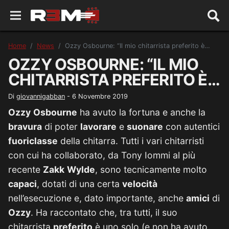
Home
News
Ozzy Osbourne: “Il mio chitarrista preferito è…
OZZY OSBOURNE: “IL MIO
CHITARRISTA PREFERITO È…
Di
giovannigabban
-
6 Novembre 2019
Ozzy
Osbourne
ha avuto la fortuna e anche la
bravura
di poter
lavorare
e
suonare
con autentici
fuoriclasse
della chitarra. Tutti i vari chitarristi
con cui ha collaborato, da Tony Iommi al più
recente
Zakk
Wylde
, sono tecnicamente molto
capaci
, dotati di una certa
velocità
nell’esecuzione e, dato importante, anche
amici
di
Ozzy
. Ha raccontato che, tra tutti, il suo
chitarrista
preferito
è uno solo (e non ha avuto