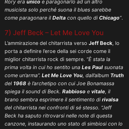
Rory era
unico
e paragonarlo ad un altro
musicista solo perché suona il blues sarebbe
come paragonare il
Delta
con quello di
Chicago
“
.
7) Jeff Beck – Let Me Love You
L’ammirazione del chitarrista verso
Jeff Beck
, lo
porta a definire l’eroe della sei corde come il
miglior chitarrista rock di sempre.
“È stata la
prima volta in cui ho sentito una
Les
Paul
suonata
come un’arma”.
Let Me Love You
, dall’album
Truth
del
1968
è l’archetipo con cui Joe Bonamassa
spiega il sound di Beck.
Rabbioso
e
vitale
, il
brano sembra esprimere il sentimento di
rivalsa
del chitarrista nei confronti di sé stesso. “Jeff
Beck ha saputo ritrovarsi nelle note di questa
canzone, instaurando uno stato di simbiosi con lo