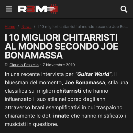
Home
News
I 10 migliori chitarristi al mondo secondo Joe Bonamassa
I 10 MIGLIORI CHITARRISTI
AL MONDO SECONDO JOE
BONAMASSA
Di
Claudio Pezzella
-
7 Novembre 2019
In una recente intervista per
“Guitar World”
, il
bluesman del momento,
Joe Bonamassa
, stila una
classifica sui migliori
chitarristi
che hanno
influenzato il suo stile nel corso degli anni
attraverso brani esemplificativi in cui traspaiono
chiaramente le doti
innate
che hanno mistificato i
musicisti in questione.