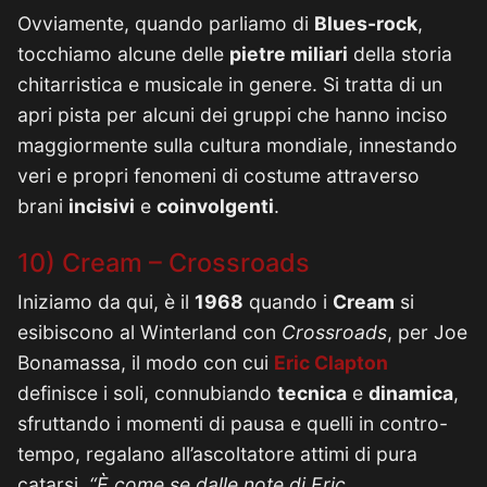
Ovviamente, quando parliamo di
Blues-rock
,
tocchiamo alcune delle
pietre miliari
della storia
chitarristica e musicale in genere. Si tratta di un
apri pista per alcuni dei gruppi che hanno inciso
maggiormente sulla cultura mondiale, innestando
veri e propri fenomeni di costume attraverso
brani
incisivi
e
coinvolgenti
.
10) Cream – Crossroads
Iniziamo da qui, è il
1968
quando i
Cream
si
esibiscono al Winterland con
Crossroads
, per Joe
Bonamassa, il modo con cui
Eric Clapton
definisce i soli, connubiando
tecnica
e
dinamica
,
sfruttando i momenti di pausa e quelli in contro-
tempo, regalano all’ascoltatore attimi di pura
catarsi.
“È come se dalle note di Eric