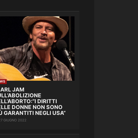
EWS
EARL JAM
LL’ABOLIZIONE
LL’ABORTO:”I DIRITTI
ELLE DONNE NON SONO
Ù GARANTITI NEGLI USA”
27 GIUGNO 2022