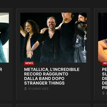
NEWS
N
R
METALLICA, L’INCREDIBILE
P
RECORD RAGGIUNTO
SU
DALLA BAND DOPO
DE
STRANGER THINGS
D
PI
12 LUGLIO 2022