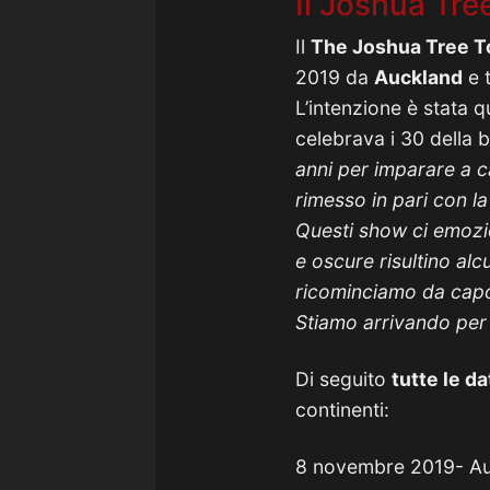
Il Joshua Tre
Il
The Joshua Tree T
2019 da
Auckland
e 
L’intenzione è stata 
celebrava i 30 della b
anni per imparare a c
rimesso in pari con la
Questi show ci emozi
e oscure risultino al
ricominciamo da capo
Stiamo arrivando per 
Di seguito
tutte le d
continenti:
8 novembre 2019- Au