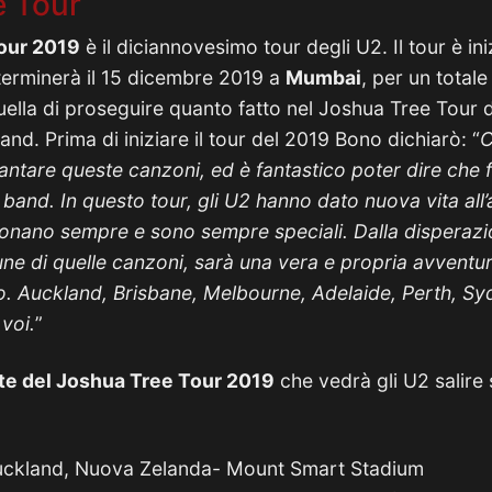
e Tour
our 2019
è il diciannovesimo tour degli U2. Il tour è in
terminerà il 15 dicembre 2019 a
Mumbai
, per un totale
quella di proseguire quanto fatto nel Joshua Tree Tour 
and. Prima di iniziare il tour del 2019 Bono dichiarò: “
C
antare queste canzoni, ed è fantastico poter dire che 
 band. In questo tour, gli U2 hanno dato nuova vita all
onano sempre e sono sempre speciali. Dalla disperazio
cune di quelle canzoni, sarà una vera e propria avventu
. Auckland, Brisbane, Melbourne, Adelaide, Perth, S
voi.
”
ate del Joshua Tree Tour 2019
che vedrà gli U2 salire s
ckland, Nuova Zelanda- Mount Smart Stadium