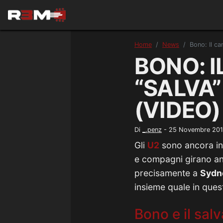
Home
News
Bono: Il ca
BONO: I
“SALVA”
(VIDEO)
Di
_.penz
-
25 Novembre 20
Gli
U2
sono ancora in 
e compagni girano anc
precisamente a
Sydn
insieme quale in quest
Bono e il sal