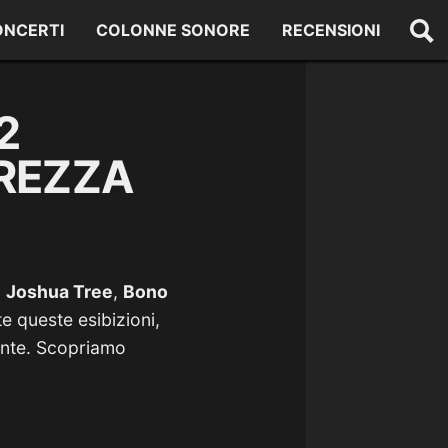
ONCERTI
COLONNE SONORE
RECENSIONI
2
UREZZA
o
Joshua Tree
,
Bono
 queste esibizioni,
tente. Scopriamo