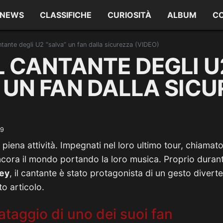
NEWS
CLASSIFICHE
CURIOSITÀ
ALBUM
C
ntante degli U2 “salva” un fan dalla sicurezza (VIDEO)
L CANTANTE DEGLI U
 UN FAN DALLA SIC
19
piena attività. Impegnati nel loro ultimo tour, chiamat
ora il mondo portando la loro musica. Proprio durante
ey
, il cantante è stato protagonista di un gesto diver
o articolo.
vataggio di uno dei suoi fan