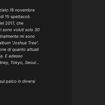
iziato l’8 novembre
 di 15 spettacoli.
del 2017, che
i sono voluti solo 30
finalmente mi sono
’album “Joshua Tree”.
ne di quanto attuali
ra. E adesso
ydney, Tokyo, Seoul…
ul palco in diversi