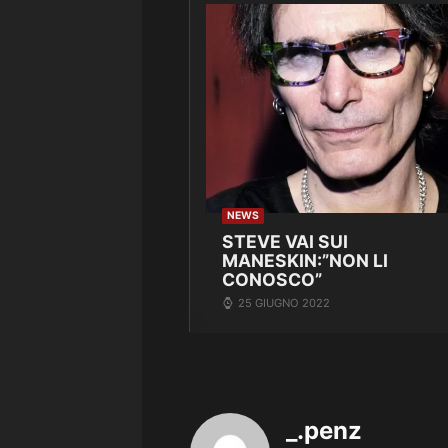
NEWS
STEVE VAI SUI
MANESKIN:”NON LI
CONOSCO”
25 GIUGNO 2022
_.penz