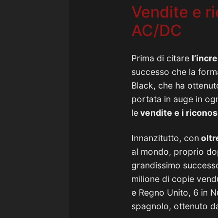
Vendite e r
AC/DC
Prima di citare
l’incr
successo che la forma
Black, che ha ottenuto
portata in auge in og
le
vendite e i riconos
Innanzitutto, con
oltr
al mondo, proprio d
grandissimo successo 
milione di copie vendu
e Regno Unito, 6 in N
spagnolo, ottenuto da