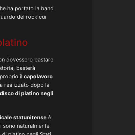
he ha portato la band
luardo del rock cui
platino
i non dovessero bastare
storia, basterà
proprio il
capolavoro
ha realizzato dopo la
isco di platino negli
icale statunitense
è
ici sono naturalmente
di platino negli Stati