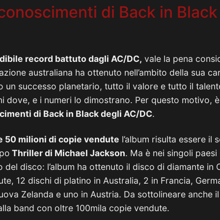
iconoscimenti di Back in Black
edibile record battuto dagli AC/DC,
vale la pena consid
zione australiana ha ottenuto nell’ambito della sua ca
 un successo planetario, tutto il valore e tutto il talen
ni dove, e i numeri lo dimostrano. Per questo motivo, 
cimenti di Back in Black degli AC/DC
.
e 50 milioni di copie vendute
l’album risulta essere il
opo
Thriller di Michael Jackson
. Ma è nei singoli paesi 
del disco: l’album ha ottenuto il disco di diamante in
te, 12 dischi di platino in Australia, 2 in Francia, Germa
uova Zelanda e uno in Austria. Da sottolineare anche i
lla band con oltre 100mila copie vendute.