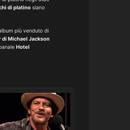
chi di platino
siano
 album più venduto di
r di Michael Jackson
 banale
Hotel