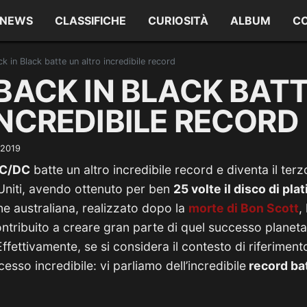
NEWS
CLASSIFICHE
CURIOSITÀ
ALBUM
C
 in Black batte un altro incredibile record
BACK IN BLACK BAT
INCREDIBILE RECORD
 2019
AC/DC
batte un altro incredibile record e diventa il ter
 Uniti, avendo ottenuto per ben
25 volte il disco di pla
e australiana, realizzato dopo la
morte di Bon Scott
,
contribuito a creare gran parte di quel successo planeta
ffettivamente, se si considera il contesto di riferime
ccesso incredibile: vi parliamo dell’incredibile
record bat