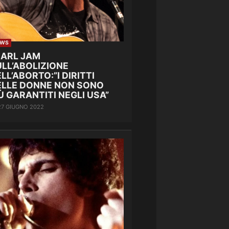
EWS
EARL JAM
LL’ABOLIZIONE
LL’ABORTO:”I DIRITTI
ELLE DONNE NON SONO
Ù GARANTITI NEGLI USA”
27 GIUGNO 2022