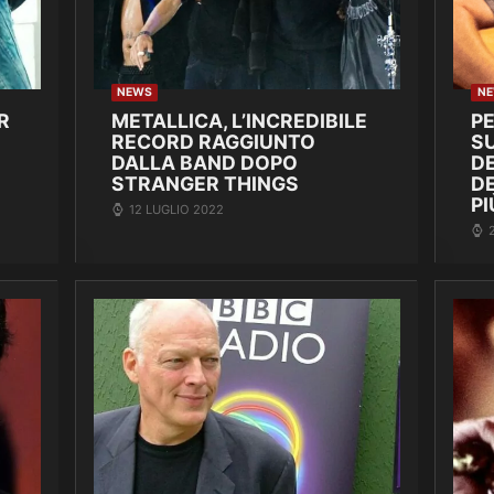
NEWS
N
R
METALLICA, L’INCREDIBILE
P
RECORD RAGGIUNTO
SU
DALLA BAND DOPO
DE
STRANGER THINGS
D
PI
12 LUGLIO 2022