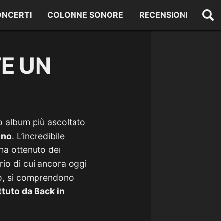
ONCERTI
COLONNE SONORE
RECENSIONI
TE UN
zo album più ascoltato
tino
. L’incredibile
 ha ottenuto dei
rio di cui ancora oggi
nto, si comprendono
tuto da Back in