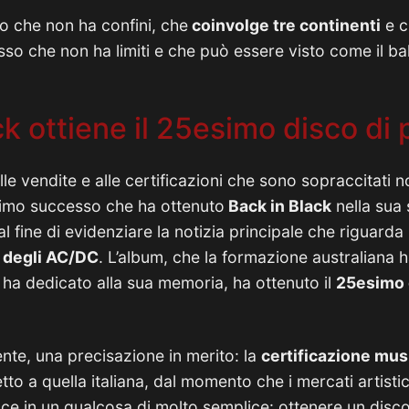
 che non ha confini, che
coinvolge tre continenti
e c
so che non ha limiti e che può essere visto come il ba
k ottiene il 25esimo disco di 
vi alle vendite e alle certificazioni che sono sopraccitat
ssimo successo che ha ottenuto
Back in Black
nella sua 
l fine di evidenziare la notizia principale che riguarda 
o degli AC/DC
. L’album, che la formazione australiana 
ha dedicato alla sua memoria, ha ottenuto il
25esimo d
ente, una precisazione in merito: la
certificazione mus
etto a quella italiana, dal momento che i mercati artist
duce in un qualcosa di molto semplice: ottenere un disco 