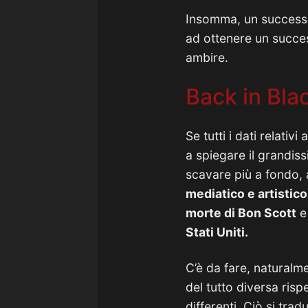
Insomma, un successo
ad ottenere un succes
ambire.
Back in Blac
Se tutti i dati relati
a spiegare il grandi
scavare più a fondo, a
mediatico e artistic
morte di Bon Scott
e 
Stati Uniti.
C’è da fare, naturalm
del tutto diversa risp
differenti. Ciò si tra