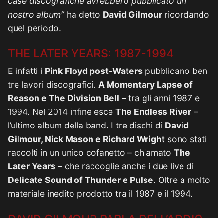
case discografiche avrebbero pubblicato un
nostro album”
ha detto
David Gilmour
ricordando
quel periodo.
THE LATER YEARS: 1987-1994
E infatti i
Pink Floyd post-Waters
pubblicano ben
tre lavori discografici.
A Momentary Lapse of
Reason e The Division Bell
– tra gli anni 1987 e
1994. Nel 2014 infine esce
The Endless River
–
l’ultimo album della band. I tre dischi di
David
Gilmour, Nick Mason e Richard Wright
sono stati
raccolti in un unico cofanetto – chiamato
The
Later Years
– che raccoglie anche i due live di
Delicate Sound of Thunder e Pulse
. Oltre a molto
materiale inedito prodotto tra il 1987 e il 1994.