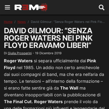
Home
News
David Gilmour: “Senza Roger Waters nei Pink Floyd eravamo liberi”
DAVID GILMOUR: “SENZA
ROGER WATERS NEI PINK
FLOYD ERAVAMO LIBERI”
Di
Giulia.Prosperini
-
19 Dicembre 2019
Roger Waters
si separa ufficialmente dai
Pink
Floyd
nel 1985. Un addio non certo amichevole
dai suoi compagni di band, ma che era nell’aria da
tempo. Le tensioni – all’interno della formazione –
si erano fatte sentire già da
The Wall
ma
diventano insopportabili con la pubblicazione di
The Final Cut.
Roger Waters
prende il volo da
una delle formazioni più influenti e leggendarie del