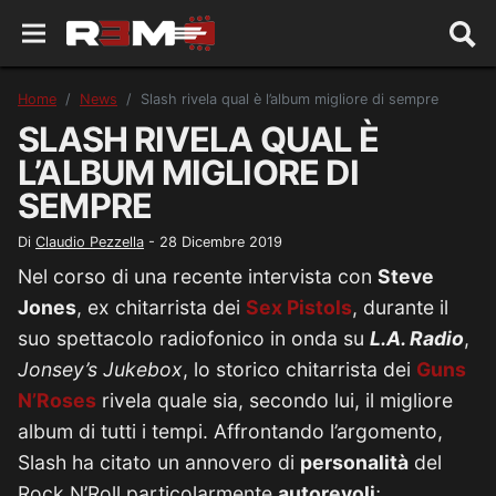
Home
News
Slash rivela qual è l’album migliore di sempre
SLASH RIVELA QUAL È
L’ALBUM MIGLIORE DI
SEMPRE
Di
Claudio Pezzella
-
28 Dicembre 2019
Nel corso di una recente intervista con
Steve
Jones
, ex chitarrista dei
Sex Pistols
, durante il
suo spettacolo radiofonico in onda su
L.A. Radio
,
Jonsey’s Jukebox
, lo storico chitarrista dei
Guns
N’Roses
rivela quale sia, secondo lui, il migliore
album di tutti i tempi. Affrontando l’argomento,
Slash ha citato un annovero di
personalità
del
Rock N’Roll particolarmente
autorevoli
;