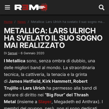
Home
News
Metallica: Lars Ulrich ha svelato il suo sogno mai realizzato
METALLICA: LARS ULRICH
HA SVELATO IL SUO SOGNO
MAI REALIZZATO
Di
Sensei
-
6 Gennaio 2020
I Metallica
sono, senza ombra di dubbio, una
delle migliori band al mondo. La straordinaria
tecnica, la cattiveria, la tenacia e la grinta
di
James Hetfield, Kirk Hammett, Robert
Trujillo
e
Lars Ulrich
ha permesso alla band di
entrare di diritto nei
“Big Four” del Thrash
Metal
(insieme a
Slayer
, Megadeth ed Anthrax). I
membri del gruppo, però, non si sono dedicati