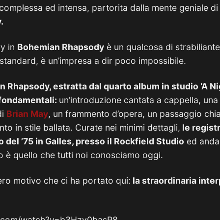
omplessa ed intensa, partorita dalla mente geniale di
.
ry in
Bohemian Rhapsody
è un qualcosa di strabiliante
i standard, è un’impresa a dir poco impossibile.
Rhapsody, estratta dal quarto album in studio ‘A Nig
 fondamentali:
un’introduzione cantata a cappella, una
di
Brian May
, un frammento d’opera, un passaggio chi
to in stile ballata. Curate nei minimi dettagli,
le regist
 del ’75 in Galles, presso il Rockfield Studio
ed andar
ato è quello che tutti noi conosciamo oggi.
ro motivo che ci ha portato qui:
la straordinaria inte
e.com/watch?v=b3Hzy0basR8