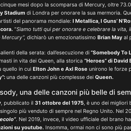
 cinque mesi dopo la scomparsa di Mercury, oltre 73
y Stadium
di Londra per onorare la sua mermoria. Quel
 artisti del panorama mondiale:
I Metallica, I Guns’ N’R
ncora.
“
Siamo tutti qui per onorare e celebrare la vita, i
 Mercury”,
dichiarò un emozionatissimo
Brian May
al 
alienti della serata: dall’esecuzione di
“Somebody To L
masti in vita dei Queen, alla storica
“Heroes” di David 
 quello in cui
Elton John e Axl Rose
unirono le forze 
y”:
una delle canzoni più complesse dei
Queen.
dy, una delle canzoni più belle di se
y
, pubblicato il
31 ottobre del 1975
, è uno dei migliori b
erzo singolo più venduto di sempre nel Regno Unito. Nel 2
ecolo”
. Nel 2019, invece, il video ufficiale del brano 
azioni su youtube.
Insomma, ormai non ci sono più par