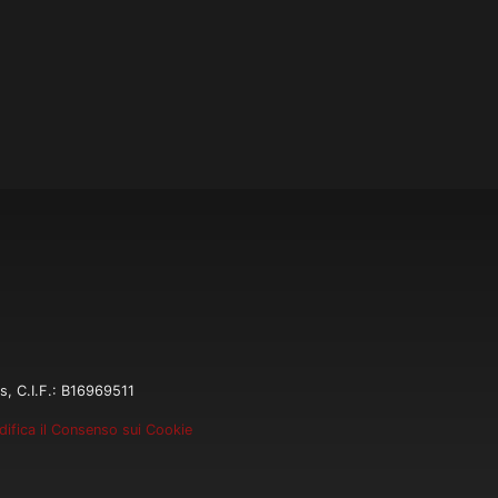
s, C.I.F.: B16969511
ifica il Consenso sui Cookie