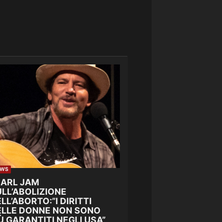
EWS
EARL JAM
LL’ABOLIZIONE
LL’ABORTO:”I DIRITTI
ELLE DONNE NON SONO
Ù GARANTITI NEGLI USA”