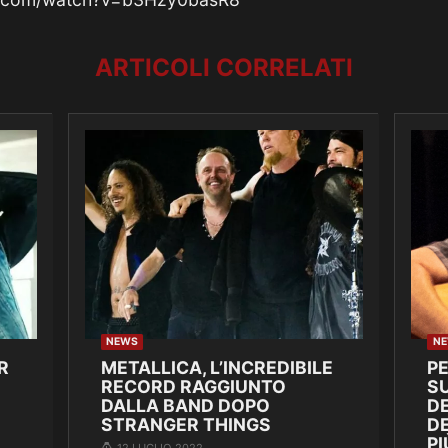
ARTICOLI CORRELATI
NEWS
N
R
METALLICA, L’INCREDIBILE
P
RECORD RAGGIUNTO
SU
DALLA BAND DOPO
DE
STRANGER THINGS
D
PI
12 LUGLIO 2022