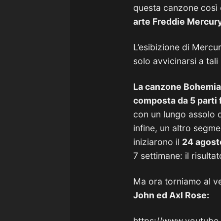
questa canzone così c
arte Freddie Mercury
L’esibizione di Mercu
solo avvicinarsi a tal
La canzone Bohemian 
composta da 5 parti
con un lungo assolo 
infine, un altro segmen
iniziarono il
24 agosto
7 settimane: il risult
Ma ora torniamo al ve
John ed Axl Rose:
https://www.youtub