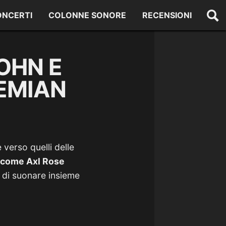
ONCERTI
COLONNE SONORE
RECENSIONI
OHN E
EMIAN
e verso quelli delle
o come Axl Rose
e di suonare insieme