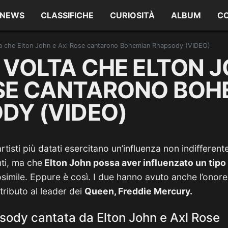
NEWS
CLASSIFICHE
CURIOSITÀ
ALBUM
C
ta che Elton John e Axl Rose cantarono Bohemian Rhapsody (VIDEO)
 VOLTA CHE ELTON J
SE CANTARONO BOH
DY (VIDEO)
rtisti più datati esercitano un’influenza non indifferent
ti, ma che
Elton John possa aver influenzato un tip
osimile. Eppure è così. I due hanno avuto anche l’onor
ributo al leader dei
Queen, Freddie Mercury.
ody cantata da Elton John e Axl Rose