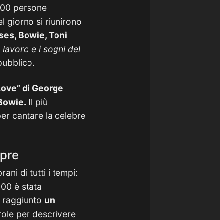
.000 persone
 giorno si riunirono
oses, Bowie, Toni
l lavoro e i sogni del
pubblico.
ove” di George
Bowie.
Il più
per cantare la celebre
mpre
rani di tutti i tempi:
000 è stata
ha raggiunto
un
ole per descrivere