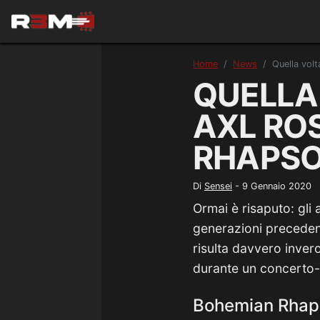
Home
News
Quella vol
QUELLA
AXL RO
RHAPSO
Di
Sensei
-
9 Gennaio 2020
Ormai è risaputo: gli a
generazioni preceden
risulta davvero inver
durante un concerto-t
Bohemian Rhaps