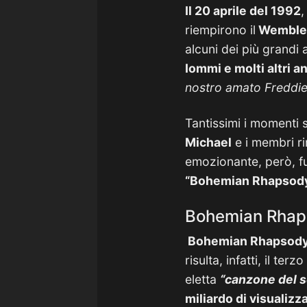
Il 20 aprile del 1992
,
riempirono il
Wemble
alcuni dei più grandi
Iommi e molti altri a
nostro amato Freddie
Tantissimi i momenti s
Michael
e i membri ri
emozionante, però, fu
“Bohemian Rhapsod
Bohemian Rhapso
Bohemian Rhapsod
risulta, infatti, il t
eletta
“canzone del s
miliardo di visualizz