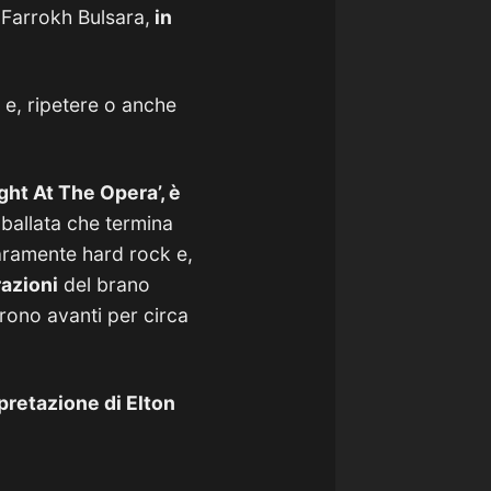
 Farrokh Bulsara,
in
 e, ripetere o anche
ht At The Opera’, è
 ballata che termina
aramente hard rock e,
razioni
del brano
ono avanti per circa
rpretazione di Elton