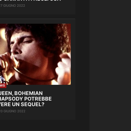
27 GIUGNO 2022
EWS
UEEN, BOHEMIAN
HAPSODY POTREBBE
VERE UN SEQUEL?
20 GIUGNO 2022